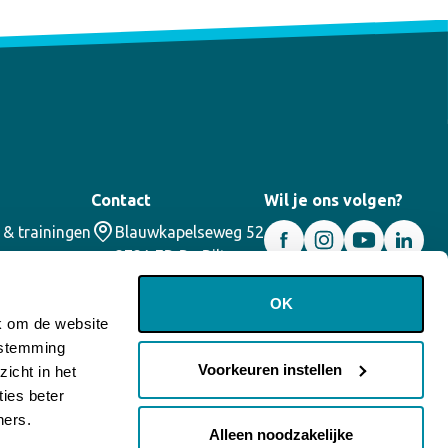
Contact
Wil je ons volgen?
 & trainingen
Blauwkapelseweg 52
3731 ED De Bilt
030 – 2200355
info@corael.nl
OK
jk om de website
oestemming
Voorkeuren instellen
icht in het
ies beter
ners.
Alleen noodzakelijke