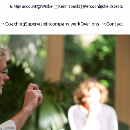
Mijn account
Winkel
Kennisbank
Persoonlijkheidstests
Coaching
Supervisie
Incompany werk
Over ons
Contact