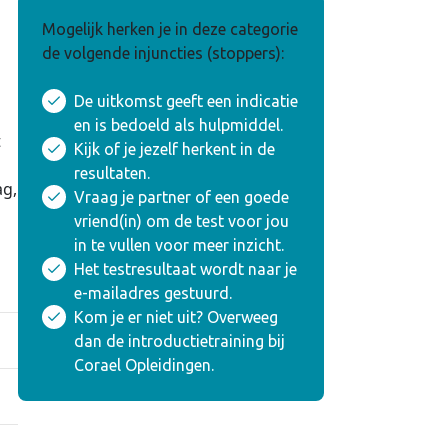
Mogelijk herken je in deze categorie
de volgende injuncties (stoppers):
De uitkomst geeft een indicatie
en is bedoeld als hulpmiddel.
t
Kijk of je jezelf herkent in de
n
resultaten.
ag,
Vraag je partner of een goede
vriend(in) om de test voor jou
in te vullen voor meer inzicht.
Het testresultaat wordt naar je
e-mailadres gestuurd.
Kom je er niet uit? Overweeg
dan de introductietraining bij
Corael Opleidingen.