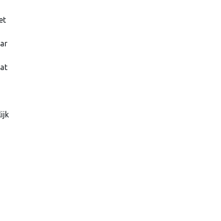
et
aar
aat
n
ijk