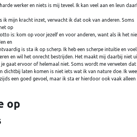
Je wachtwoord vergeten?
harde werker en niets is mij teveel. Ik kan veel aan en leun daar
ls ik mijn kracht inzet, verwacht ik dat ook van anderen. Soms
het op
motto is: kom op voor jezelf en voor anderen, want als ik het nie
den en
ardig is sta ik op scherp. Ik heb een scherpe intuïtie en voel
ren en wil het onrecht bestrijden. Het maakt mij daarbij niet ui
ng; je gaat ervoor of helemaal niet. Soms wordt me verweten dat 
ichtbij laten komen is niet iets wat ik van nature doe. Ik wee
zijds een goed gevoel, maar ik sta er hierdoor ook vaak alleen
e op
6