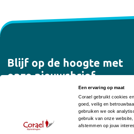
Blijf op de hoogte met
onze nieuwsbrief
Een ervaring op maat
Ontvang de laatste updates over onze opleidingen,
Corael gebruikt cookies e
trainingen, e-learning programma’s, coaching en
goed, veilig en betrouwbaa
supervisiemogelijkheden.
gebruiken we ook analytisc
gebruik van onze website,
Email
afstemmen op jouw interes