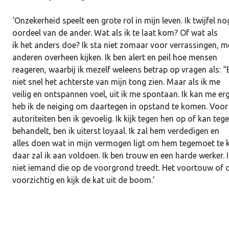
‘Onzekerheid speelt een grote rol in mijn leven. Ik twijfel
oordeel van de ander. Wat als ik te laat kom? Of wat als
ik het anders doe? Ik sta niet zomaar voor verrassingen, 
anderen overheen kijken. Ik ben alert en peil hoe mensen
reageren, waarbij ik mezelf weleens betrap op vragen als: “
niet snel het achterste van mijn tong zien. Maar als ik me
veilig en ontspannen voel, uit ik me spontaan. Ik kan me e
heb ik de neiging om daartegen in opstand te komen. Voor
autoriteiten ben ik gevoelig. Ik kijk tegen hen op of kan te
behandelt, ben ik uiterst loyaal. Ik zal hem verdedigen en
alles doen wat in mijn vermogen ligt om hem tegemoet te 
daar zal ik aan voldoen. Ik ben trouw en een harde werker. 
niet iemand die op de voorgrond treedt. Het voortouw of de
voorzichtig en kijk de kat uit de boom.’