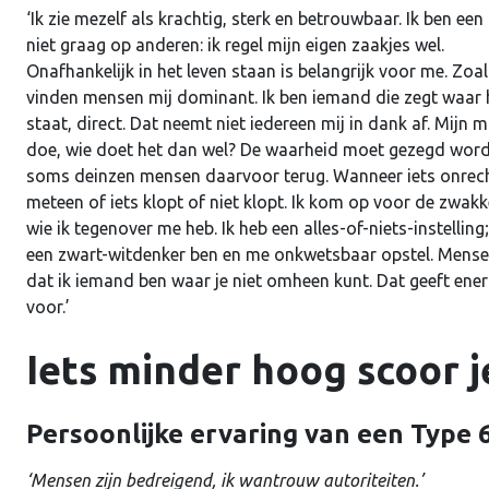
‘Ik zie mezelf als krachtig, sterk en betrouwbaar. Ik ben een 
niet graag op anderen: ik regel mijn eigen zaakjes wel.
Onafhankelijk in het leven staan is belangrijk voor me. Zoa
vinden mensen mij dominant. Ik ben iemand die zegt waar 
staat, direct. Dat neemt niet iedereen mij in dank af. Mijn 
doe, wie doet het dan wel? De waarheid moet gezegd wor
soms deinzen mensen daarvoor terug. Wanneer iets onrechtva
meteen of iets klopt of niet klopt. Ik kom op voor de zwakke
wie ik tegenover me heb. Ik heb een alles-of-niets-instelli
een zwart-witdenker ben en me onkwetsbaar opstel. Mensen d
dat ik iemand ben waar je niet omheen kunt. Dat geeft ener
voor.’
Iets minder hoog scoor j
Persoonlijke ervaring van een Type 
‘Mensen zijn bedreigend, ik wantrouw autoriteiten.’