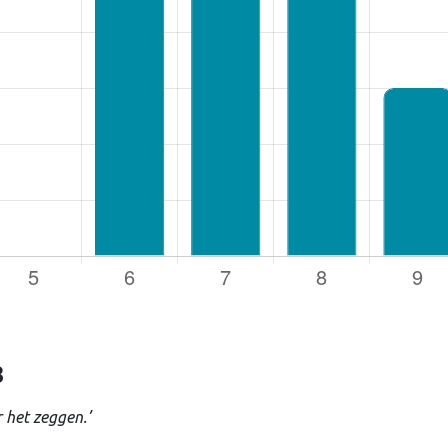
rsnaam of e-mailadres
*
oord
*
uden
8
Login
 het zeggen.’