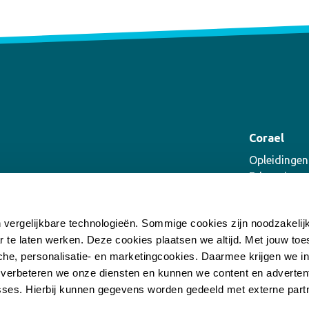
Corael
Opleidingen
E-learning
Coaching
Supervisie
n vergelijkbare technologieën. Sommige cookies zijn noodzakeli
Incompany
r te laten werken. Deze cookies plaatsen we altijd. Met jouw t
he, personalisatie- en marketingcookies. Daarmee krijgen we inz
 verbeteren we onze diensten en kunnen we content en advertent
ses. Hierbij kunnen gegevens worden gedeeld met externe part