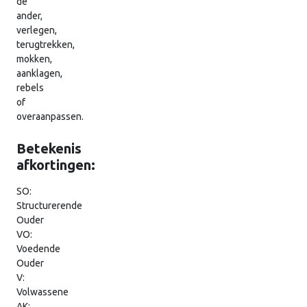
de
ander,
verlegen,
terugtrekken,
mokken,
aanklagen,
rebels
of
overaanpassen.
Betekenis
afkortingen:
SO:
Structurerende
Ouder
VO:
Voedende
Ouder
V:
Volwassene
AK: