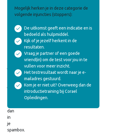
Veelgebruikte
Mogelijk herken je in deze categorie de
Egotoestanden
volgende injuncties (stoppers):
De uitkomst geeft een indicatie en is
We
bedoeld als hulpmiddel.
hebben
Kijk of je jezelf herkent in de
de
resultaten.
uitslag
Vraag je partner of een goede
ook
vriend(in) om de test voor jou in te
naar
vullen voor meer inzicht.
je
Het testresultaat wordt naar je e-
gemaild.
mailadres gestuurd.
Vind
Kom je er niet uit? Overweeg dan de
je
introductietraining bij Corael
hem
Opleidingen.
niet,
kijk
dan
in
je
spambox.