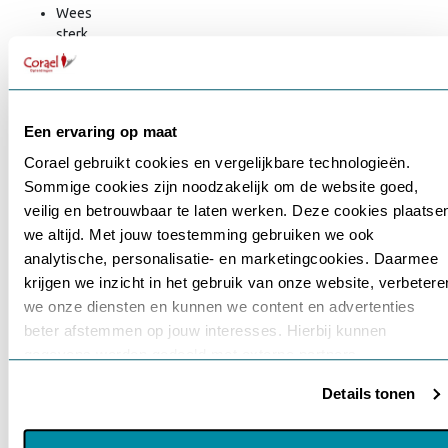
Wees
sterk
(WS)
Doe
plezier
(DP)
Een ervaring op maat
Doe
je
Corael gebruikt cookies en vergelijkbare technologieën.
best
Sommige cookies zijn noodzakelijk om de website goed,
Gebruikersnaam of e-mailadres
*
(DJB)
veilig en betrouwbaar te laten werken. Deze cookies plaatse
Maak
we altijd. Met jouw toestemming gebruiken we ook
voort
analytische, personalisatie- en marketingcookies. Daarmee
of
krijgen we inzicht in het gebruik van onze website, verbetere
Wachtwoord
*
Schiet
we onze diensten en kunnen we content en advertenties
op
(MV)
beter afstemmen op jouw interesses. Hierbij kunnen
Wees
gegevens worden gedeeld met externe partners.
Onthouden
perfect
(WP)
Details tonen
Klik op ‘OK’ om alle cookies te accepteren. Kies ‘Alleen
noodzakelijk’ om alleen noodzakelijke cookies toe te staan.
Login