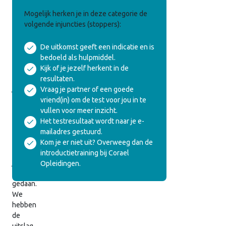
Resultaat
Mogelijk herken je in deze categorie de
Enneagramtype
volgende injuncties (stoppers):
test
De uitkomst geeft een indicatie en is
bedoeld als hulpmiddel.
Onderstaand
Kijk of je jezelf herkent in de
vind
resultaten.
je
Vraag je partner of een goede
het
vriend(in) om de test voor jou in te
resultaat
vullen voor meer inzicht.
van
Het testresultaat wordt naar je e-
de
mailadres gestuurd.
enneagramtest
Kom je er niet uit? Overweeg dan de
die
introductietraining bij Corael
je
Opleidingen.
hebt
gedaan.
We
hebben
de