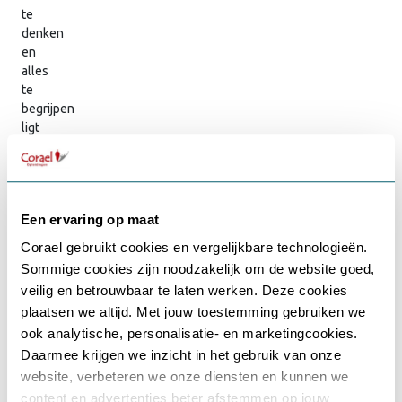
te
denken
en
alles
te
begrijpen
ligt
daaraan
ten
grondslag.
Soms
Een ervaring op maat
vinden
mensen
Corael gebruikt cookies en vergelijkbare technologieën.
me
Sommige cookies zijn noodzakelijk om de website goed,
afstandelijk
Gebruikersnaam of e-mailadres
*
veilig en betrouwbaar te laten werken. Deze cookies
of
plaatsen we altijd. Met jouw toestemming gebruiken we
arrogant.
ook analytische, personalisatie- en marketingcookies.
Anderen
hebben
Daarmee krijgen we inzicht in het gebruik van onze
Wachtwoord
*
hier
website, verbeteren we onze diensten en kunnen we
meer
content en advertenties beter afstemmen op jouw