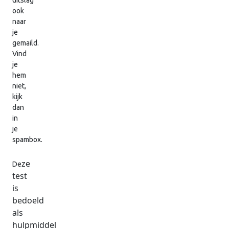
uitslag
ook
naar
je
gemaild.
Vind
je
hem
niet,
kijk
dan
in
je
spambox.
ze
De
test
is
bedoeld
als
hulpmiddel