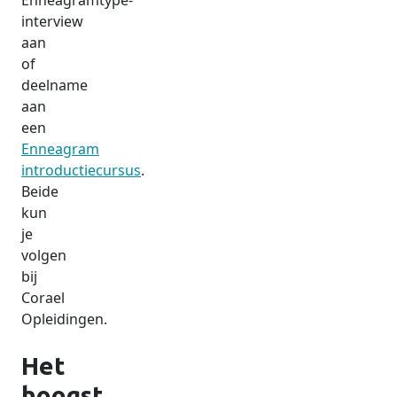
Enneagramtype-
interview
aan
of
deelname
aan
een
Enneagram
introductiecursus
.
Beide
kun
je
volgen
bij
Corael
Opleidingen.
Het
hoogst