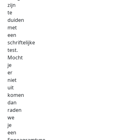
zijn
te
duiden
met
een
schriftelijke
test.
Mocht
je
er
niet
uit
komen
dan
raden
we
je
een