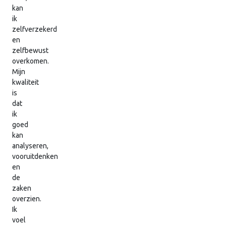
kan
ik
zelfverzekerd
en
zelfbewust
overkomen.
Mijn
kwaliteit
is
dat
ik
goed
kan
analyseren,
vooruitdenken
en
de
zaken
overzien.
Ik
voel