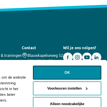
Contact
Wil je ons volgen?
 & trainingen
Blauwkapelseweg 52
3731 ED De Bilt
030 – 2200355
info@corael.nl
OK
jk om de website
oestemming
Voorkeuren instellen
icht in het
ies beter
ners.
Alleen noodzakelijke