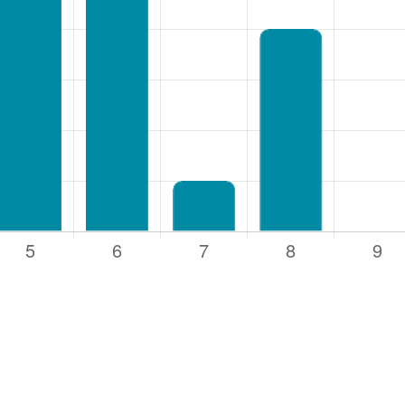
rsnaam of e-mailadres
*
oord
*
uden
1
Login