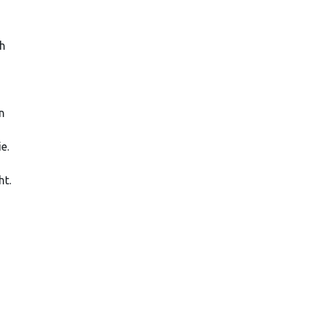
ch
n
e.
ht.