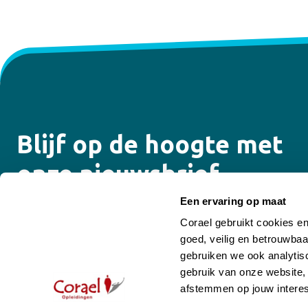
Blijf op de hoogte met
onze nieuwsbrief
Een ervaring op maat
Ontvang de laatste updates over onze opleidingen,
Corael gebruikt cookies e
trainingen, e-learning programma’s, coaching en
goed, veilig en betrouwbaa
supervisiemogelijkheden.
gebruiken we ook analytisc
gebruik van onze website,
Email
afstemmen op jouw interes