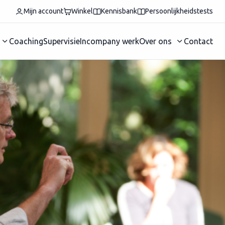
Mijn account
Winkel
Kennisbank
Persoonlijkheidstests
Coaching
Supervisie
Incompany werk
Over ons
Contact