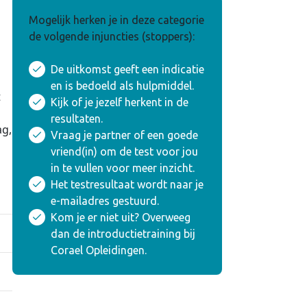
Mogelijk herken je in deze categorie
de volgende injuncties (stoppers):
De uitkomst geeft een indicatie
en is bedoeld als hulpmiddel.
t
Kijk of je jezelf herkent in de
n
resultaten.
ag,
Vraag je partner of een goede
vriend(in) om de test voor jou
in te vullen voor meer inzicht.
Het testresultaat wordt naar je
e-mailadres gestuurd.
Kom je er niet uit? Overweeg
dan de introductietraining bij
Corael Opleidingen.