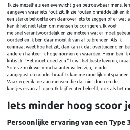
‘
Ik zie mezelf als een evenwichtig en betrouwbaar mens. Iem
aangeven waar iets fout zit. Ik zie fouten onmiddellijk en ik
een sterke behoefte om daarover iets te zeggen of er wat 
kan ik het niet laten om mensen te corrigeren. Ik voel
me snel verantwoordelijk en zie meteen wat er moet gebeure
oordeel en ik ben daar moeilijk van af te brengen. Als ik
eenmaal weet hoe het zit, dan kan ik dat overtuigend en 
anderen hanteer ik hoge normen en waarden. Hierin ben ik 
kritisch. “Het moet goed zijn.” Ik wil het beste leveren, maa
Soms zou ik wel nonchalanter willen zijn, minder
aangepast en minder braaf. Ik kan me moeilijk ontspannen. 
Vaak erger ik me aan mensen die dat niet doen en de
kantjes ervan af lopen. Ik blijf echter beleefd, ook als het me 
Iets minder hoog scoor j
Persoonlijke ervaring van een Type 