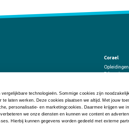
Corael
Opleidingen
E-learning
Coaching
Supervisie
n vergelijkbare technologieën. Sommige cookies zijn noodzakeli
Incompany
r te laten werken. Deze cookies plaatsen we altijd. Met jouw t
he, personalisatie- en marketingcookies. Daarmee krijgen we inz
 verbeteren we onze diensten en kunnen we content en advertent
ses. Hierbij kunnen gegevens worden gedeeld met externe part