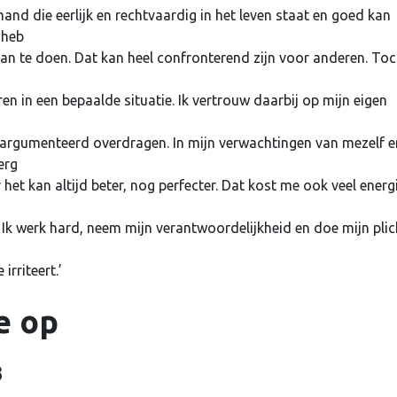
Je wachtwoord vergeten?
and die eerlijk en rechtvaardig in het leven staat en goed kan
 heb
aan te doen. Dat kan heel confronterend zijn voor anderen. To
n in een bepaalde situatie. Ik vertrouw daarbij op mijn eigen
beargumenteerd overdragen. In mijn verwachtingen van mezelf e
erg
r het kan altijd beter, nog perfecter. Dat kost me ook veel energi
Ik werk hard, neem mijn verantwoordelijkheid en doe mijn plic
irriteert.’
e op
3