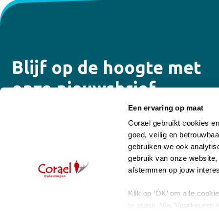
Blijf op de hoogte met
onze nieuwsbrief
Een ervaring op maat
Ontvang de laatste updates over onze opleidingen,
Corael gebruikt cookies e
trainingen, e-learning programma’s, coaching en
goed, veilig en betrouwbaa
supervisiemogelijkheden.
gebruiken we ook analytisc
gebruik van onze website,
Email
afstemmen op jouw interes
Te allen tijde op te zeggen
Klik op ‘OK’ om alle cooki
te staan. Via ‘Voorkeuren i
keuze op ieder moment wijz