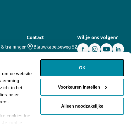
Contact
Wil je ons volgen?
 & trainingen
Blauwkapelseweg 52
3731 ED De Bilt
030 – 2200355
info@corael.nl
OK
jk om de website
oestemming
Voorkeuren instellen
icht in het
ies beter
ners.
Alleen noodzakelijke
jke cookies toe
. Je kunt je
ns
cookiebeleid