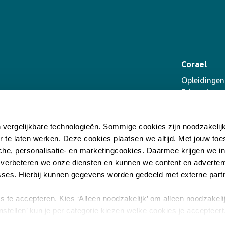
Corael
Opleidingen
E-learning
Coaching
Supervisie
n vergelijkbare technologieën. Sommige cookies zijn noodzakeli
Incompany
r te laten werken. Deze cookies plaatsen we altijd. Met jouw t
he, personalisatie- en marketingcookies. Daarmee krijgen we inz
 verbeteren we onze diensten en kunnen we content en advertent
ses. Hierbij kunnen gegevens worden gedeeld met externe part
es te accepteren. Kies ‘Alleen noodzakelijk’ om alleen noodzakeli
nstellen’ kun je per categorie kiezen welke cookies je accepteert
igen via onze cookie-instellingen. Meer informatie vind je in o