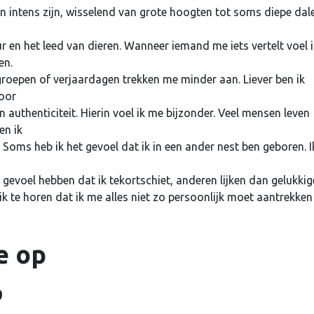
en intens zijn, wisselend van grote hoogten tot soms diepe dal
r en het leed van dieren. Wanneer iemand me iets vertelt voel i
en.
groepen of verjaardagen trekken me minder aan. Liever ben ik
oor
en authenticiteit. Hierin voel ik me bijzonder. Veel mensen leven
en ik
s. Soms heb ik het gevoel dat ik in een ander nest ben geboren. I
et gevoel hebben dat ik tekortschiet, anderen lijken dan gelukkig
 ik te horen dat ik me alles niet zo persoonlijk moet aantrekken
e op
9