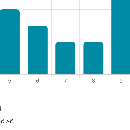
rsnaam of e-mailadres
*
oord
*
uden
Login
4
et wél.’
Je wachtwoord vergeten?