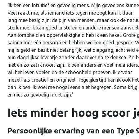
‘Ik ben een intuïtief en gevoelig mens. Mijn gevoelens kunn
Veel raakt me, als iemand iets tegen me zegt kan ik daar
lang mee bezig zijn: de pijn van mensen, maar ook de natuu
sterk mee. Ik kan goed luisteren en andere mensen aanvoel
Aan lompheid en oppervlakkigheid heb ik een hekel. Grote 
samen met één persoon en hebben we een goed gesprek. V
mij is geld en bezit niet belangrijk, wel diepgang, echtheid 
hun dagelijkse leventje zonder daarover na te denken. Zo b
niet en zo zal ik nooit zijn. Ik ben anders en voel me ander
wil het leven voelen en de schoonheid proeven. Ik ervaar
mezelf als creatief en origineel. Tegelijkertijd kan ik ook h
dan ik ben. Ik voel me nogal eens niet begrepen. Soms krijg
en niet zo gevoelig moet zijn.’
Iets minder hoog scoor j
Persoonlijke ervaring van een Type 