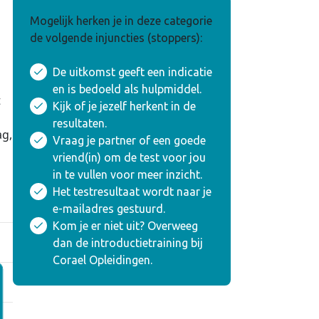
Mogelijk herken je in deze categorie
de volgende injuncties (stoppers):
De uitkomst geeft een indicatie
en is bedoeld als hulpmiddel.
t
Kijk of je jezelf herkent in de
n
resultaten.
ag,
Vraag je partner of een goede
vriend(in) om de test voor jou
in te vullen voor meer inzicht.
Het testresultaat wordt naar je
e-mailadres gestuurd.
Kom je er niet uit? Overweeg
dan de introductietraining bij
Corael Opleidingen.