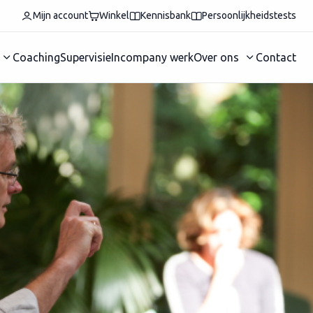
Mijn account
Winkel
Kennisbank
Persoonlijkheidstests
Coaching
Supervisie
Incompany werk
Over ons
Contact