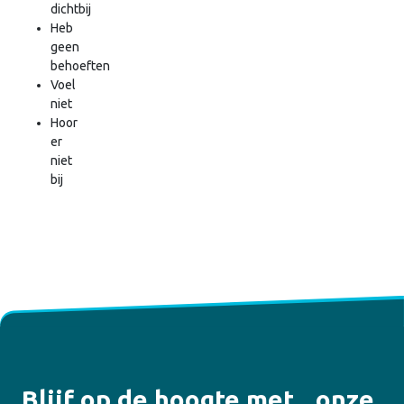
dichtbij
Heb
geen
behoeften
Voel
niet
Hoor
er
niet
bij
Blijf op de hoogte met onze