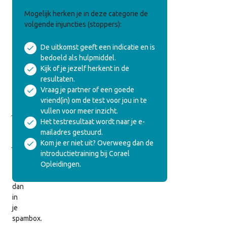
Veelgebruikte
Mogelijk herken je in deze categorie de
Egotoestanden
volgende injuncties (stoppers):
De uitkomst geeft een indicatie en is
We
bedoeld als hulpmiddel.
hebben
Kijk of je jezelf herkent in de
de
resultaten.
uitslag
Vraag je partner of een goede
ook
vriend(in) om de test voor jou in te
naar
vullen voor meer inzicht.
je
Het testresultaat wordt naar je e-
gemaild.
mailadres gestuurd.
Vind
Kom je er niet uit? Overweeg dan de
je
introductietraining bij Corael
hem
Opleidingen.
niet,
kijk
dan
in
je
spambox.