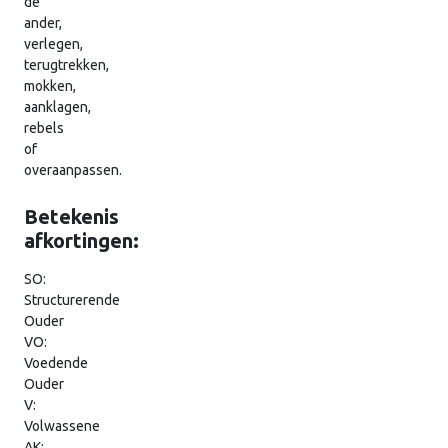
de
ander,
verlegen,
terugtrekken,
mokken,
aanklagen,
rebels
of
overaanpassen.
Betekenis
afkortingen:
SO:
Structurerende
Ouder
VO:
Voedende
Ouder
V:
Volwassene
AK: