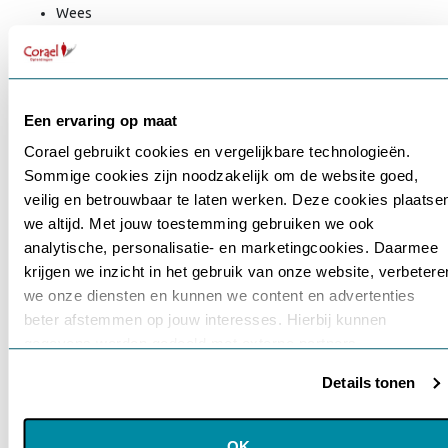
Wees
sterk
(WS)
Doe
plezier
(DP)
Een ervaring op maat
Doe
Corael gebruikt cookies en vergelijkbare technologieën.
je
Sommige cookies zijn noodzakelijk om de website goed,
best
Gebruikersnaam of e-mailadres
*
veilig en betrouwbaar te laten werken. Deze cookies plaatse
(DJB)
Maak
we altijd. Met jouw toestemming gebruiken we ook
voort
analytische, personalisatie- en marketingcookies. Daarmee
of
krijgen we inzicht in het gebruik van onze website, verbetere
Wachtwoord
*
Schiet
we onze diensten en kunnen we content en advertenties
op
beter afstemmen op jouw interesses. Hierbij kunnen
(MV)
gegevens worden gedeeld met externe partners.
Wees
Onthouden
perfect
Details tonen
(WP)
Klik op ‘OK’ om alle cookies te accepteren. Kies ‘Alleen
noodzakelijk’ om alleen noodzakelijke cookies toe te staan.
Login
Via ‘Voorkeuren instellen’ kun je per categorie kiezen welke
OK