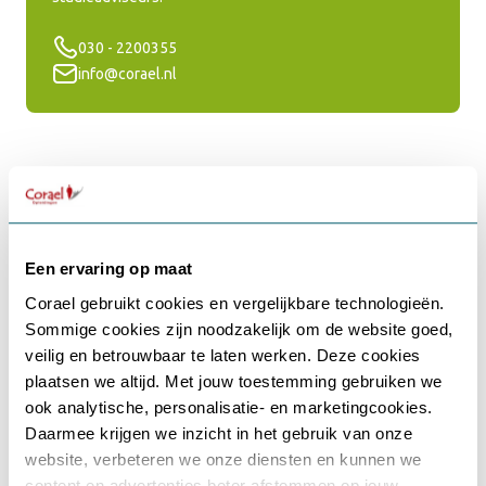
030 - 2200355
info@corael.nl
Accreditaties
Deze supervisie wordt gegeven door een supervisor (P)TSTA
Een ervaring op maat
die erkend is door de volgende organisaties:
Corael gebruikt cookies en vergelijkbare technologieën.
Sommige cookies zijn noodzakelijk om de website goed,
Gebruikersnaam of e-mailadres
*
veilig en betrouwbaar te laten werken. Deze cookies
plaatsen we altijd. Met jouw toestemming gebruiken we
ook analytische, personalisatie- en marketingcookies.
Daarmee krijgen we inzicht in het gebruik van onze
Wachtwoord
*
website, verbeteren we onze diensten en kunnen we
content en advertenties beter afstemmen op jouw