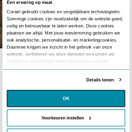
Een ervaring op maat
Corael gebruikt cookies en vergelijkbare technologieën.
Sommige cookies zijn noodzakelijk om de website goed,
Gebruikersnaam of e-mailadres
*
veilig en betrouwbaar te laten werken. Deze cookies
plaatsen we altijd. Met jouw toestemming gebruiken we
ook analytische, personalisatie- en marketingcookies.
Daarmee krijgen we inzicht in het gebruik van onze
Wachtwoord
*
website, verbeteren we onze diensten en kunnen we
content en advertenties beter afstemmen op jouw
interesses. Hierbij kunnen gegevens worden gedeeld met
Relatiecoaching
Onthouden
externe partners.
Details tonen
Wil je de patronen
Klik op ‘OK’ om alle cookies te accepteren. Kies ‘Alleen
onderzoeken in jouw relatie?
Login
noodzakelijk’ om alleen noodzakelijke cookies toe te
OK
staan. Via ‘Voorkeuren instellen’ kun je per categorie
Liefde en energie weer laten stromen
Je wachtwoord vergeten?
kiezen welke cookies je accepteert. Je kunt je keuze op
Oude pijn, overgevoeligheden, miskenningen of verlies kunnen
ieder moment wijzigen via onze cookie-instellingen. Meer
Voorkeuren instellen
de relatie schaden en de liefdesstroom blokkeren, met
informatie vind je in ons
cookiebeleid en onze
eenzaamheid, een machtsspel of te sterke controledrang tot
privacyverklaring.