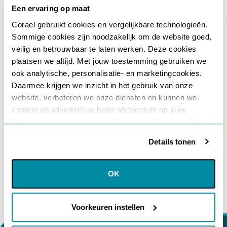
Een ervaring op maat
Corael gebruikt cookies en vergelijkbare technologieën.
Sommige cookies zijn noodzakelijk om de website goed,
Onze trainingsgids 2026-
Gebruikersnaam of e-mailadres
*
veilig en betrouwbaar te laten werken. Deze cookies
2027
plaatsen we altijd. Met jouw toestemming gebruiken we
ook analytische, personalisatie- en marketingcookies.
Daarmee krijgen we inzicht in het gebruik van onze
Wachtwoord
Al meer dan 10.000+ mensen hebben hun
*
persoonlijke en professionele doelen bereikt
website, verbeteren we onze diensten en kunnen we
door Corael.
content en advertenties beter afstemmen op jouw
interesses. Hierbij kunnen gegevens worden gedeeld met
Onthouden
externe partners.
Trainingsgids 2026 - 2027 downloaden
Details tonen
Klik op ‘OK’ om alle cookies te accepteren. Kies ‘Alleen
Login
noodzakelijk’ om alleen noodzakelijke cookies toe te
OK
staan. Via ‘Voorkeuren instellen’ kun je per categorie
Je wachtwoord vergeten?
kiezen welke cookies je accepteert. Je kunt je keuze op
ieder moment wijzigen via onze cookie-instellingen. Meer
Voorkeuren instellen
informatie vind je in ons
cookiebeleid en onze