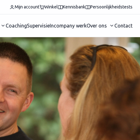
Mijn account
Winkel
Kennisbank
Persoonlijkheidstests
Coaching
Supervisie
Incompany werk
Over ons
Contact