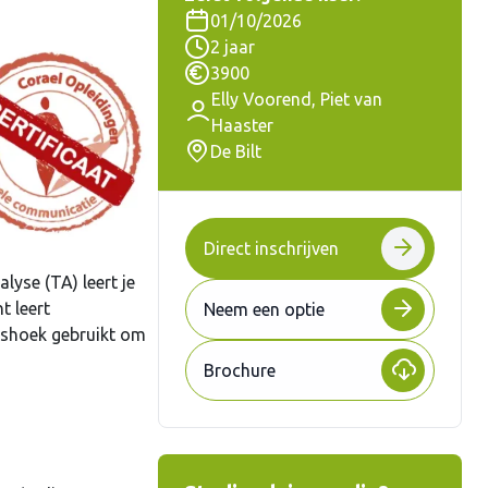
01/10/2026
2 jaar
3900
Elly Voorend, Piet van
Haaster
De Bilt
Direct inschrijven
lyse (TA) leert je
t leert
Neem een optie
alshoek gebruikt om
Brochure