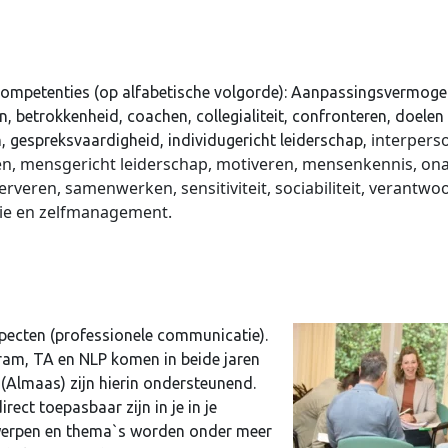
de competenties (op alfabetische volgorde): Aanpassingsvermog
, betrokkenheid, coachen, collegialiteit, confronteren, doelen
interperso
n, gespreksvaardigheid, individugericht leiderschap,
ren, mensgericht leiderschap, motiveren, mensenkennis, ona
eren, samenwerken, sensitiviteit, sociabiliteit, verantwoor
ctie en zelfmanagement.
rsnaam of e-mailadres
*
specten (professionele communicatie).
ram, TA en NLP komen in beide jaren
 (Almaas) zijn hierin ondersteunend.
oord
*
rect toepasbaar zijn in je in je
rwerpen en thema`s worden onder meer