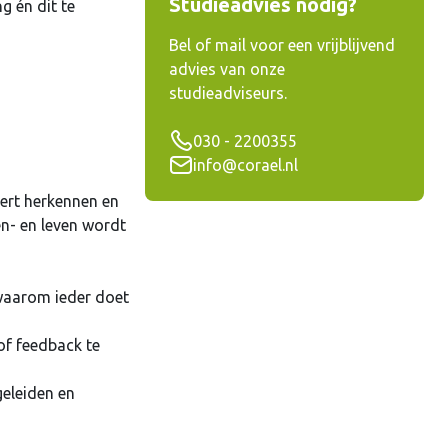
Studieadvies nodig?
g én dit te
Bel of mail voor een vrijblijvend
advies van onze
studieadviseurs.
030 - 2200355
info@corael.nl
eert herkennen en
en- en leven wordt
 waarom ieder doet
of feedback te
geleiden en