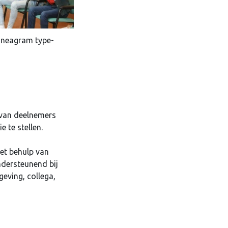
Enneagram type-
 van deelnemers
 te stellen.
et behulp van
ndersteunend bij
geving, collega,