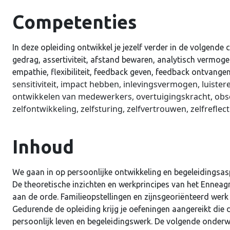
Competenties
In deze opleiding ontwikkel je jezelf verder in de volgen
gedrag, assertiviteit, afstand bewaren, analytisch vermogen
empathie, flexibiliteit, feedback geven, feedback ontvange
sensitiviteit, impact hebben, inlevingsvermogen, luiste
ontwikkelen van medewerkers, overtuigingskracht, observ
zelfontwikkeling, zelfsturing, zelfvertrouwen, zelfrefle
Inhoud
Gebruike
We gaan in op persoonlijke ontwikkeling en begeleidingsa
De theoretische inzichten en werkprincipes van het Enneag
aan de orde. Familieopstellingen en zijnsgeoriënteerd werk
Wachtw
Gedurende de opleiding krijg je oefeningen aangereikt die di
persoonlijk leven en begeleidingswerk. De volgende onde