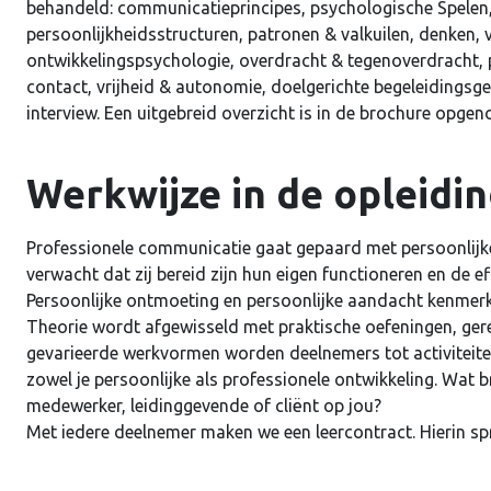
behandeld: communicatieprincipes, psychologische Spelen
persoonlijkheidsstructuren, patronen & valkuilen, denken, 
Ontho
ontwikkelingspsychologie, overdracht & tegenoverdracht, p
contact, vrijheid & autonomie, doelgerichte begeleidingsg
interview. Een uitgebreid overzicht is in de brochure opge
Werkwijze in de opleidi
Professionele communicatie gaat gepaard met persoonlijke 
verwacht dat zij bereid zijn hun eigen functioneren en de 
Persoonlijke ontmoeting en persoonlijke aandacht kenmerk
Theorie wordt afgewisseld met praktische oefeningen, ger
gevarieerde werkvormen worden deelnemers tot activiteite
zowel je persoonlijke als professionele ontwikkeling. Wat 
medewerker, leidinggevende of cliënt op jou?
Met iedere deelnemer maken we een leercontract. Hierin spre