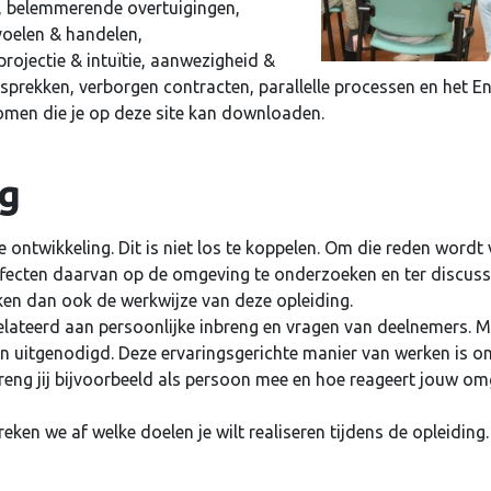
, belemmerende overtuigingen,
voelen & handelen,
uden
rojectie & intuïtie, aanwezigheid &
esprekken, verborgen contracten, parallelle processen en het 
nomen die je op deze site kan downloaden.
Login
ng
Je wachtwoord vergeten?
ontwikkeling. Dit is niet los te koppelen. Om die reden wordt
effecten daarvan op de omgeving te onderzoeken en ter discussie
en dan ook de werkwijze van deze opleiding.
elateerd aan persoonlijke inbreng en vragen van deelnemers. M
n uitgenodigd. Deze ervaringsgerichte manier van werken is o
breng jij bijvoorbeeld als persoon mee en hoe reageert jouw om
ken we af welke doelen je wilt realiseren tijdens de opleiding.