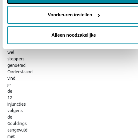
Je wachtwoord vergeten?
wijzigen via onze cookie-instellingen. Meer informatie vind je
Toelichting
in ons
cookiebeleid en onze privacyverklaring.
Voorkeuren instellen
injuncties
injuncties
Alleen noodzakelijke
worden
ook
wel
stoppers
genoemd.
Onderstaand
vind
je
de
12
injuncties
volgens
de
Gouldings
aangevuld
met