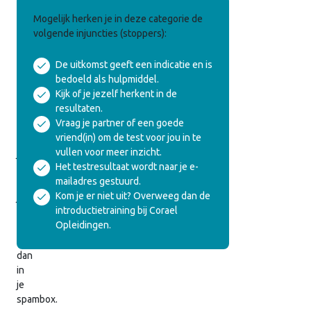
Veelgebruikte
Mogelijk herken je in deze categorie de
Egotoestanden
volgende injuncties (stoppers):
De uitkomst geeft een indicatie en is
We
bedoeld als hulpmiddel.
hebben
Kijk of je jezelf herkent in de
de
resultaten.
uitslag
Vraag je partner of een goede
ook
vriend(in) om de test voor jou in te
naar
vullen voor meer inzicht.
je
Het testresultaat wordt naar je e-
gemaild.
mailadres gestuurd.
Vind
Kom je er niet uit? Overweeg dan de
je
introductietraining bij Corael
hem
Opleidingen.
niet,
kijk
dan
in
je
spambox.