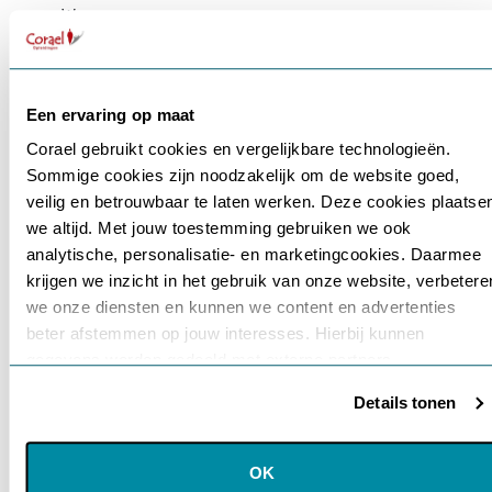
Wees
sterk
(WS)
Doe
plezier
Een ervaring op maat
(DP)
Corael gebruikt cookies en vergelijkbare technologieën.
Doe
Sommige cookies zijn noodzakelijk om de website goed,
je
Gebruikersnaam of e-mailadres
*
best
veilig en betrouwbaar te laten werken. Deze cookies plaatse
(DJB)
we altijd. Met jouw toestemming gebruiken we ook
Maak
analytische, personalisatie- en marketingcookies. Daarmee
voort
krijgen we inzicht in het gebruik van onze website, verbetere
Wachtwoord
*
of
we onze diensten en kunnen we content en advertenties
Schiet
beter afstemmen op jouw interesses. Hierbij kunnen
op
gegevens worden gedeeld met externe partners.
(MV)
Onthouden
Wees
Details tonen
perfect
Klik op ‘OK’ om alle cookies te accepteren. Kies ‘Alleen
(WP)
noodzakelijk’ om alleen noodzakelijke cookies toe te staan.
Login
Via ‘Voorkeuren instellen’ kun je per categorie kiezen welke
OK
cookies je accepteert. Je kunt je keuze op ieder moment