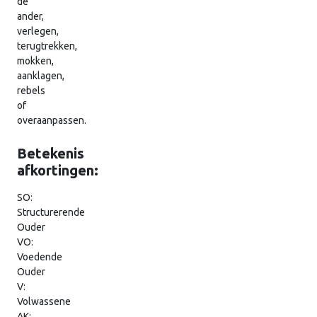
de
ander,
verlegen,
terugtrekken,
mokken,
aanklagen,
rebels
of
overaanpassen.
Betekenis
afkortingen:
SO:
Structurerende
Ouder
VO:
Voedende
Ouder
V:
Volwassene
AK: