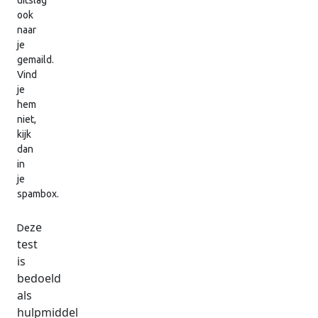
uitslag
ook
naar
je
gemaild.
Vind
je
hem
niet,
kijk
dan
in
je
spambox.
ze
De
test
is
bedoeld
als
hulpmiddel