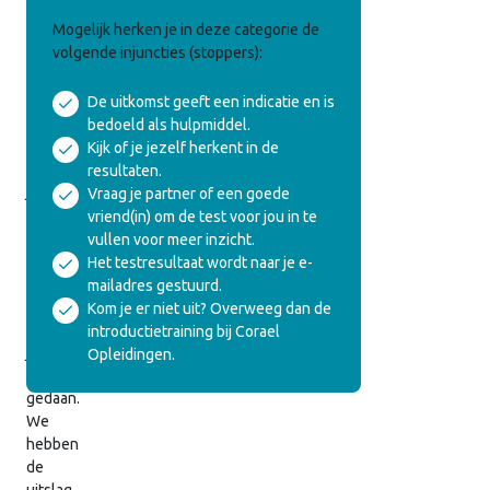
Resultaat
Mogelijk herken je in deze categorie de
Enneagramtype
volgende injuncties (stoppers):
test
De uitkomst geeft een indicatie en is
bedoeld als hulpmiddel.
Onderstaand
Kijk of je jezelf herkent in de
vind
resultaten.
je
Vraag je partner of een goede
het
vriend(in) om de test voor jou in te
resultaat
vullen voor meer inzicht.
van
Het testresultaat wordt naar je e-
de
mailadres gestuurd.
enneagramtest
Kom je er niet uit? Overweeg dan de
die
introductietraining bij Corael
je
Opleidingen.
hebt
gedaan.
We
hebben
de