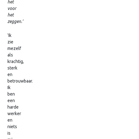
het
voor
het
zeggen.’
‘Ik
zie
mezelf
als
krachtig,
sterk
en
betrouwbaar.
Ik
ben
een
harde
werker
en
niets
is