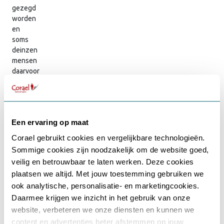
gezegd
worden
en
soms
deinzen
mensen
daarvoor
terug.
Wanneer
iets
onrechtvaardig
Een ervaring op maat
is
sta
Corael gebruikt cookies en vergelijkbare technologieën.
ik
Sommige cookies zijn noodzakelijk om de website goed,
op
Gebruikersnaam of e-mailadres
*
veilig en betrouwbaar te laten werken. Deze cookies
scherp.
plaatsen we altijd. Met jouw toestemming gebruiken we
Ik
ook analytische, personalisatie- en marketingcookies.
heb
een
Daarmee krijgen we inzicht in het gebruik van onze
Wachtwoord
*
scherpe
website, verbeteren we onze diensten en kunnen we
intuïtie
content en advertenties beter afstemmen op jouw