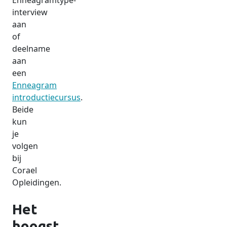
Enneagramtype-
interview
aan
of
deelname
aan
een
Enneagram
introductiecursus
.
Beide
kun
je
volgen
bij
Corael
Opleidingen.
Het
hoogst