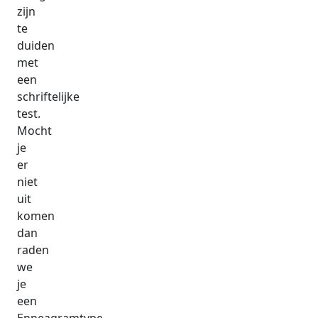
zijn
te
duiden
met
een
schriftelijke
test.
Mocht
je
er
niet
uit
komen
dan
raden
we
je
een