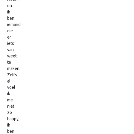
en
ik
ben
iemand
die
er
iets
van
weet
te
maken.
Zelfs
al
voel
ik
me
niet
zo
happy,
ik
ben