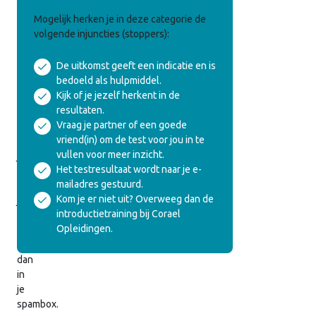
Veelgebruikte
Mogelijk herken je in deze categorie de
Egotoestanden
volgende injuncties (stoppers):
De uitkomst geeft een indicatie en is
We
bedoeld als hulpmiddel.
hebben
Kijk of je jezelf herkent in de
de
resultaten.
uitslag
Vraag je partner of een goede
ook
vriend(in) om de test voor jou in te
naar
vullen voor meer inzicht.
je
Het testresultaat wordt naar je e-
gemaild.
mailadres gestuurd.
Vind
Kom je er niet uit? Overweeg dan de
je
introductietraining bij Corael
hem
Opleidingen.
niet,
kijk
dan
in
je
spambox.