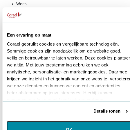
Wees
sterk
(WS)
Doe
plezier
(DP)
Een ervaring op maat
Doe
Corael gebruikt cookies en vergelijkbare technologieën.
je
Sommige cookies zijn noodzakelijk om de website goed,
best
Gebruikersnaam of e-mailadres
*
veilig en betrouwbaar te laten werken. Deze cookies plaatse
(DJB)
Maak
we altijd. Met jouw toestemming gebruiken we ook
voort
analytische, personalisatie- en marketingcookies. Daarmee
of
krijgen we inzicht in het gebruik van onze website, verbetere
Wachtwoord
*
Schiet
we onze diensten en kunnen we content en advertenties
op
beter afstemmen op jouw interesses. Hierbij kunnen
(MV)
gegevens worden gedeeld met externe partners.
Wees
Onthouden
perfect
Details tonen
(WP)
Klik op ‘OK’ om alle cookies te accepteren. Kies ‘Alleen
noodzakelijk’ om alleen noodzakelijke cookies toe te staan.
Login
Via ‘Voorkeuren instellen’ kun je per categorie kiezen welke
OK