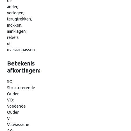
de
ander,
verlegen,
terugtrekken,
mokken,
aanklagen,
rebels
of
overaanpassen.
Betekenis
afkortingen:
SO:
Structurerende
Ouder
VO:
Voedende
Ouder
V:
Volwassene
AK: