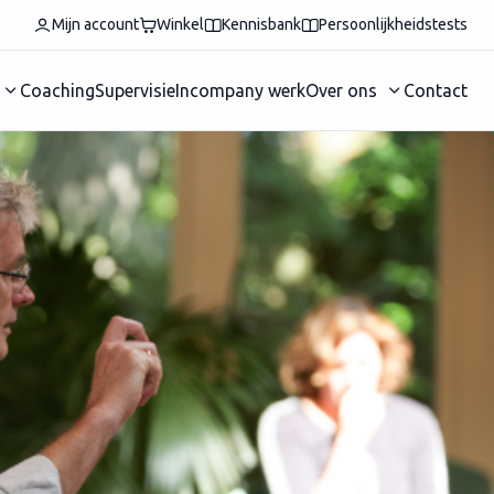
Mijn account
Winkel
Kennisbank
Persoonlijkheidstests
Coaching
Supervisie
Incompany werk
Over ons
Contact