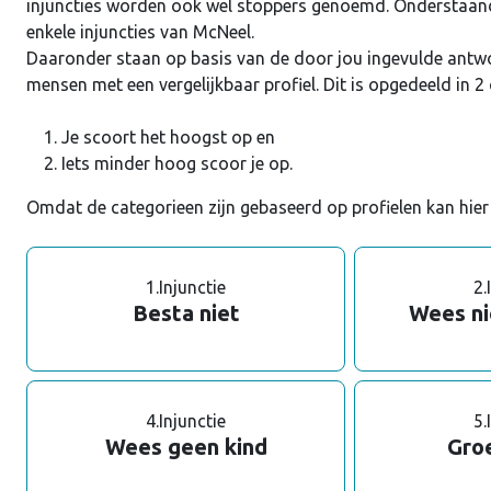
injuncties worden ook wel stoppers genoemd. Onderstaand 
enkele injuncties van McNeel.
Daaronder staan op basis van de door jou ingevulde antwo
mensen met een vergelijkbaar profiel. Dit is opgedeeld in 2
Je scoort het hoogst op en
Iets minder hoog scoor je op.
Omdat de categorieen zijn gebaseerd op profielen kan hier 
1.
Injunctie
2.
Besta niet
Wees ni
4.
Injunctie
5.
Wees geen kind
Groe