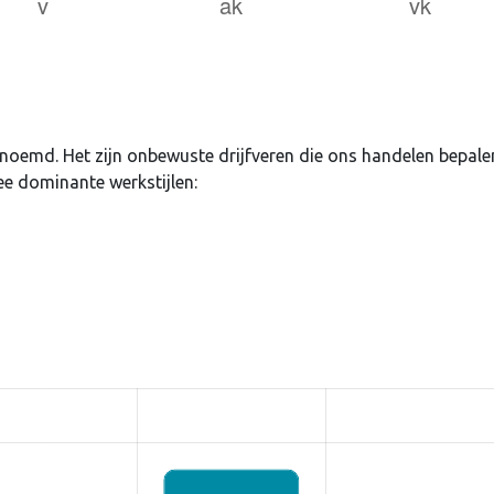
uden
Login
enoemd. Het zijn onbewuste drijfveren die ons handelen bepale
ee dominante werkstijlen:
Je wachtwoord vergeten?