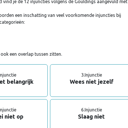
vind je de 12 injuncties volgens de Gouldings aangevuld met
orden een inschatting van veel voorkomende injuncties bij
 categorieën:
ook een overlap tussen zitten.
Injunctie
3.
Injunctie
et belangrijk
Wees niet jezelf
Injunctie
6.
Injunctie
i niet op
Slaag niet