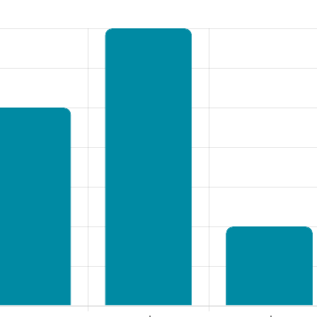
rsnaam of e-mailadres
*
oord
*