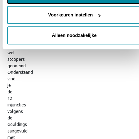
Je wachtwoord vergeten?
wijzigen via onze cookie-instellingen. Meer informatie vind je
Toelichting
in ons
cookiebeleid en onze privacyverklaring.
Voorkeuren instellen
injuncties
injuncties
Alleen noodzakelijke
worden
ook
wel
stoppers
genoemd.
Onderstaand
vind
je
de
12
injuncties
volgens
de
Gouldings
aangevuld
met