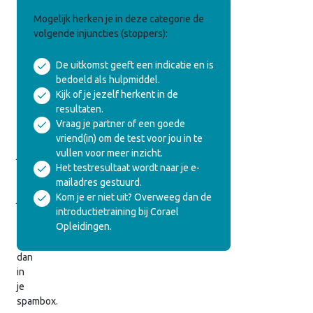
Veelgebruikte
Mogelijk herken je in deze categorie de
Egotoestanden
volgende injuncties (stoppers):
De uitkomst geeft een indicatie en is
We
bedoeld als hulpmiddel.
hebben
Kijk of je jezelf herkent in de
de
resultaten.
uitslag
Vraag je partner of een goede
ook
vriend(in) om de test voor jou in te
naar
vullen voor meer inzicht.
je
Het testresultaat wordt naar je e-
gemaild.
mailadres gestuurd.
Vind
Kom je er niet uit? Overweeg dan de
je
introductietraining bij Corael
hem
Opleidingen.
niet,
kijk
dan
in
je
spambox.