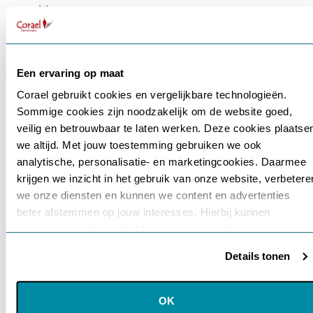
Wees
sterk
(WS)
Doe
plezier
Een ervaring op maat
(DP)
Corael gebruikt cookies en vergelijkbare technologieën.
Doe
Sommige cookies zijn noodzakelijk om de website goed,
je
Gebruikersnaam of e-mailadres
*
best
veilig en betrouwbaar te laten werken. Deze cookies plaatse
(DJB)
we altijd. Met jouw toestemming gebruiken we ook
Maak
analytische, personalisatie- en marketingcookies. Daarmee
voort
krijgen we inzicht in het gebruik van onze website, verbetere
Wachtwoord
*
of
we onze diensten en kunnen we content en advertenties
Schiet
beter afstemmen op jouw interesses. Hierbij kunnen
op
gegevens worden gedeeld met externe partners.
(MV)
Onthouden
Wees
Details tonen
perfect
Klik op ‘OK’ om alle cookies te accepteren. Kies ‘Alleen
(WP)
noodzakelijk’ om alleen noodzakelijke cookies toe te staan.
Login
Via ‘Voorkeuren instellen’ kun je per categorie kiezen welke
OK
cookies je accepteert. Je kunt je keuze op ieder moment