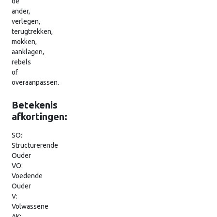
de
ander,
verlegen,
terugtrekken,
mokken,
aanklagen,
rebels
of
overaanpassen.
Betekenis
afkortingen:
SO:
Structurerende
Ouder
VO:
Voedende
Ouder
V:
Volwassene
AK: