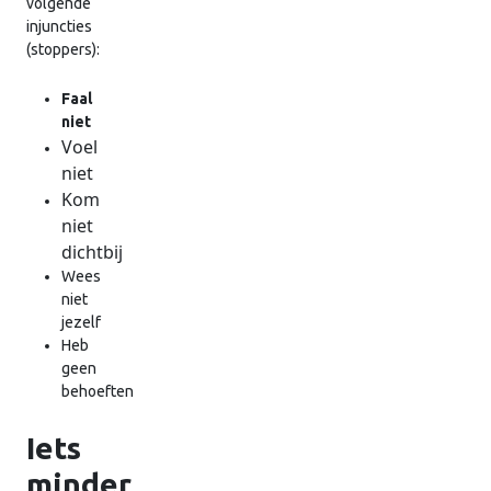
volgende
injuncties
(stoppers):
Faal
niet
Voel
niet
Kom
niet
dichtbij
Wees
niet
jezelf
Heb
geen
behoeften
Iets
minder