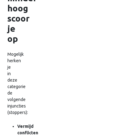
hoog
scoor
je
op
Mogelijk
herken
je
in
deze
categorie
de
volgende
injuncties
(stoppers):
Vermijd
conflicten