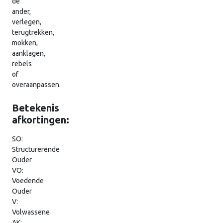
de
ander,
verlegen,
terugtrekken,
mokken,
aanklagen,
rebels
of
overaanpassen.
Betekenis
afkortingen:
SO:
Structurerende
Ouder
VO:
Voedende
Ouder
V:
Volwassene
AK: