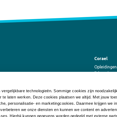
Corael
Opleidingen
E-learning
Coaching
Supervisie
n vergelijkbare technologieën. Sommige cookies zijn noodzakeli
Incompany
r te laten werken. Deze cookies plaatsen we altijd. Met jouw t
he, personalisatie- en marketingcookies. Daarmee krijgen we inz
 verbeteren we onze diensten en kunnen we content en advertent
ses. Hierbij kunnen gegevens worden gedeeld met externe part