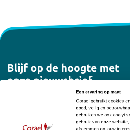
Blijf op de hoogte met
onze nieuwsbrief
Een ervaring op maat
Ontvang de laatste updates over onze opleidingen,
Corael gebruikt cookies e
trainingen, e-learning programma’s, coaching en
goed, veilig en betrouwbaa
supervisiemogelijkheden.
gebruiken we ook analytisc
gebruik van onze website,
Email
afstemmen op jouw interes