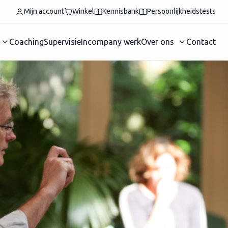
Mijn account
Winkel
Kennisbank
Persoonlijkheidstests
Coaching
Supervisie
Incompany werk
Over ons
Contact