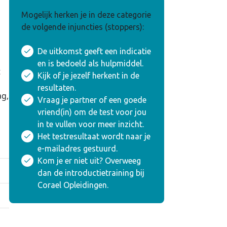
Mogelijk herken je in deze categorie
de volgende injuncties (stoppers):
De uitkomst geeft een indicatie
en is bedoeld als hulpmiddel.
t
Kijk of je jezelf herkent in de
n
resultaten.
ag,
Vraag je partner of een goede
vriend(in) om de test voor jou
in te vullen voor meer inzicht.
Het testresultaat wordt naar je
e-mailadres gestuurd.
Kom je er niet uit? Overweeg
dan de introductietraining bij
Corael Opleidingen.