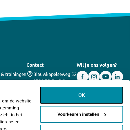
Contact
Wil je ons volgen?
 & trainingen
Blauwkapelseweg 52
3731 ED De Bilt
030 – 2200355
info@corael.nl
OK
jk om de website
oestemming
Voorkeuren instellen
icht in het
ies beter
ners.