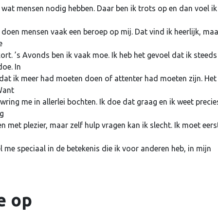
 wat mensen nodig hebben. Daar ben ik trots op en dan voel ik
Je wachtwoord vergeten?
 doen mensen vaak een beroep op mij. Dat vind ik heerlijk, maa
e
ort. ’s Avonds ben ik vaak moe. Ik heb het gevoel dat ik steeds
oe. In
dat ik meer had moeten doen of attenter had moeten zijn. Het
Want
wring me in allerlei bochten. Ik doe dat graag en ik weet precie
ig
met plezier, maar zelf hulp vragen kan ik slecht. Ik moet eers
el me speciaal in de betekenis die ik voor anderen heb, in mijn
e op