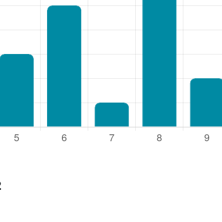
rsnaam of e-mailadres
*
oord
*
uden
2
Login