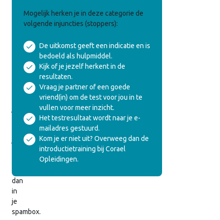
Veelgebruikte
Mogelijk herken je in deze categorie de
Egotoestanden
volgende injuncties (stoppers):
De uitkomst geeft een indicatie en is
We
bedoeld als hulpmiddel.
hebben
Kijk of je jezelf herkent in de
de
resultaten.
uitslag
Vraag je partner of een goede
ook
vriend(in) om de test voor jou in te
naar
vullen voor meer inzicht.
je
Het testresultaat wordt naar je e-
gemaild.
mailadres gestuurd.
Vind
Kom je er niet uit? Overweeg dan de
je
introductietraining bij Corael
hem
Opleidingen.
niet,
kijk
dan
in
je
spambox.