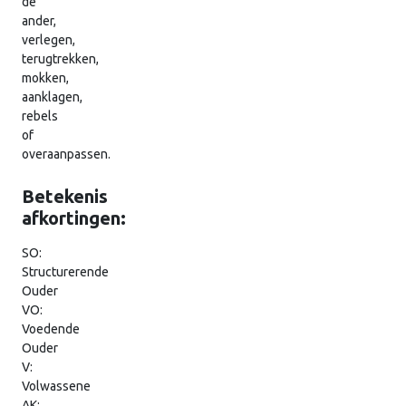
de
ander,
verlegen,
terugtrekken,
mokken,
aanklagen,
rebels
of
overaanpassen.
Betekenis
afkortingen:
SO:
Structurerende
Ouder
VO:
Voedende
Ouder
V:
Volwassene
AK: