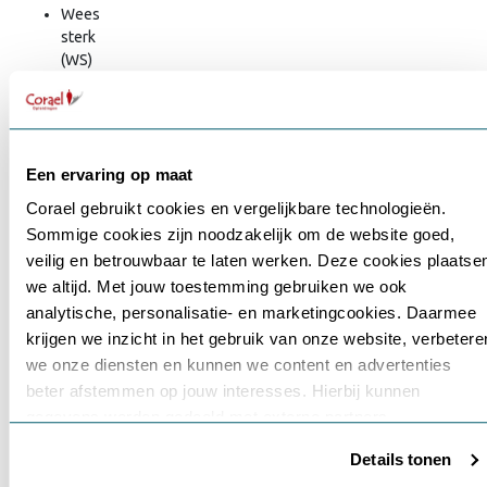
Wees
sterk
(WS)
Doe
plezier
(DP)
Doe
Een ervaring op maat
je
best
Corael gebruikt cookies en vergelijkbare technologieën.
(DJB)
Sommige cookies zijn noodzakelijk om de website goed,
Maak
Gebruikersnaam of e-mailadres
*
veilig en betrouwbaar te laten werken. Deze cookies plaatse
voort
we altijd. Met jouw toestemming gebruiken we ook
of
Schiet
analytische, personalisatie- en marketingcookies. Daarmee
op
krijgen we inzicht in het gebruik van onze website, verbetere
Wachtwoord
*
(MV)
we onze diensten en kunnen we content en advertenties
Wees
beter afstemmen op jouw interesses. Hierbij kunnen
perfect
gegevens worden gedeeld met externe partners.
(WP)
Onthouden
Details tonen
Klik op ‘OK’ om alle cookies te accepteren. Kies ‘Alleen