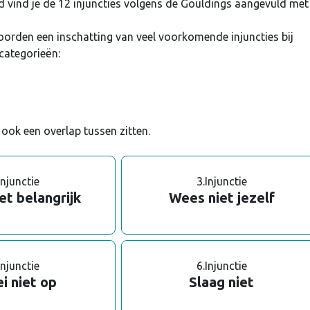
vind je de 12 injuncties volgens de Gouldings aangevuld met
orden een inschatting van veel voorkomende injuncties bij
 categorieën:
ook een overlap tussen zitten.
Injunctie
3.
Injunctie
et belangrijk
Wees niet jezelf
Injunctie
6.
Injunctie
i niet op
Slaag niet