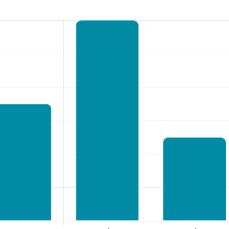
rsnaam of e-mailadres
*
oord
*