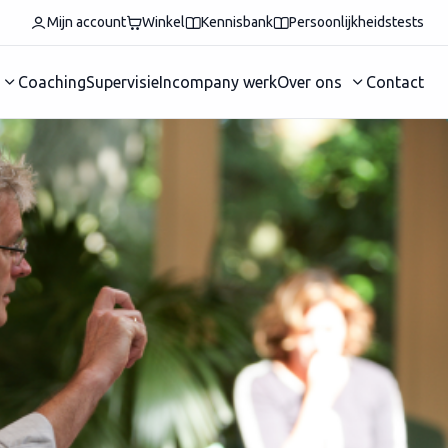
Mijn account
Winkel
Kennisbank
Persoonlijkheidstests
Coaching
Supervisie
Incompany werk
Over ons
Contact