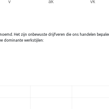
uden
Login
enoemd. Het zijn onbewuste drijfveren die ons handelen bepale
ee dominante werkstijlen:
Je wachtwoord vergeten?