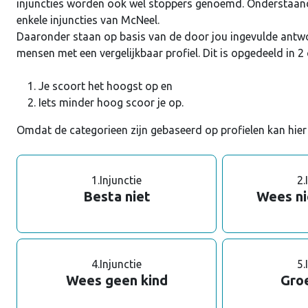
injuncties worden ook wel stoppers genoemd. Onderstaand 
enkele injuncties van McNeel.
Daaronder staan op basis van de door jou ingevulde antwo
mensen met een vergelijkbaar profiel. Dit is opgedeeld in 2
Je scoort het hoogst op en
Iets minder hoog scoor je op.
Omdat de categorieen zijn gebaseerd op profielen kan hier 
1.
Injunctie
2.
Besta niet
Wees ni
4.
Injunctie
5.
Wees geen kind
Groe