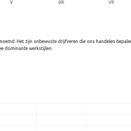
uden
Login
enoemd. Het zijn onbewuste drijfveren die ons handelen bepale
ee dominante werkstijlen:
Je wachtwoord vergeten?