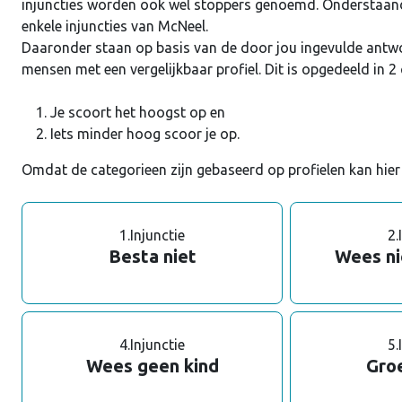
injuncties worden ook wel stoppers genoemd. Onderstaand 
enkele injuncties van McNeel.
Daaronder staan op basis van de door jou ingevulde antwo
mensen met een vergelijkbaar profiel. Dit is opgedeeld in 2
Je scoort het hoogst op en
Iets minder hoog scoor je op.
Omdat de categorieen zijn gebaseerd op profielen kan hier 
1.
Injunctie
2.
Besta niet
Wees ni
4.
Injunctie
5.
Wees geen kind
Groe