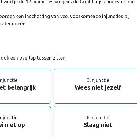
vind je de 12 injuncties volgens de Gouldings aangevuld met
orden een inschatting van veel voorkomende injuncties bij
 categorieën:
ook een overlap tussen zitten.
Injunctie
3.
Injunctie
et belangrijk
Wees niet jezelf
Injunctie
6.
Injunctie
i niet op
Slaag niet