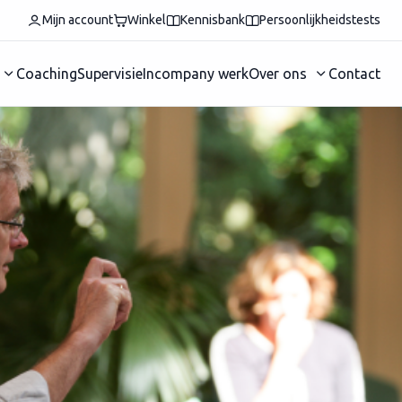
Mijn account
Winkel
Kennisbank
Persoonlijkheidstests
Coaching
Supervisie
Incompany werk
Over ons
Contact