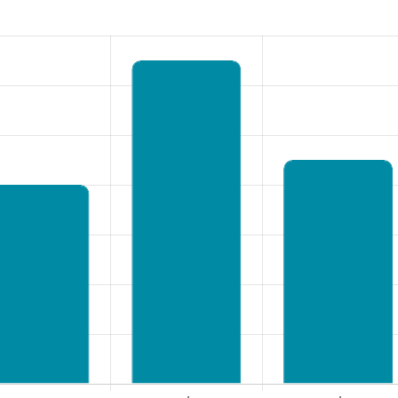
rsnaam of e-mailadres
*
oord
*