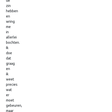
de
zin
hebben
en
wring
me
in
allerlei
bochten.
Ik
doe
dat
graag
en
ik
weet
precies
wat
er
moet
gebeuren,
maar