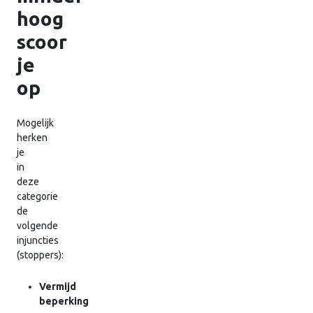
hoog
scoor
je
op
Mogelijk
herken
je
in
deze
categorie
de
volgende
injuncties
(stoppers):
Vermijd
beperking