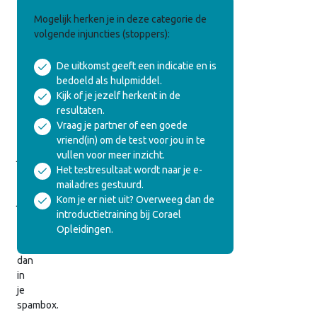
Veelgebruikte
Mogelijk herken je in deze categorie de
Egotoestanden
volgende injuncties (stoppers):
De uitkomst geeft een indicatie en is
We
bedoeld als hulpmiddel.
hebben
Kijk of je jezelf herkent in de
de
resultaten.
uitslag
Vraag je partner of een goede
ook
vriend(in) om de test voor jou in te
naar
vullen voor meer inzicht.
je
Het testresultaat wordt naar je e-
gemaild.
mailadres gestuurd.
Vind
Kom je er niet uit? Overweeg dan de
je
introductietraining bij Corael
hem
Opleidingen.
niet,
kijk
dan
in
je
spambox.