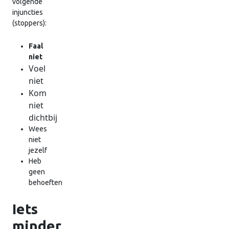
volgende
injuncties
(stoppers):
Faal
niet
Voel
niet
Kom
niet
dichtbij
Wees
niet
jezelf
Heb
geen
behoeften
Iets
minder