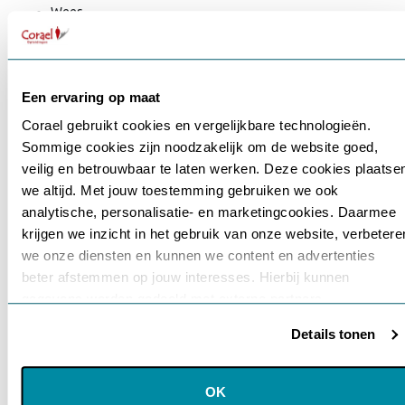
Wees
sterk
(WS)
Doe
plezier
Een ervaring op maat
(DP)
Corael gebruikt cookies en vergelijkbare technologieën.
Doe
je
Sommige cookies zijn noodzakelijk om de website goed,
Gebruikersnaam of e-mailadres
*
best
veilig en betrouwbaar te laten werken. Deze cookies plaatse
(DJB)
we altijd. Met jouw toestemming gebruiken we ook
Maak
analytische, personalisatie- en marketingcookies. Daarmee
voort
krijgen we inzicht in het gebruik van onze website, verbetere
Wachtwoord
*
of
we onze diensten en kunnen we content en advertenties
Schiet
beter afstemmen op jouw interesses. Hierbij kunnen
op
(MV)
gegevens worden gedeeld met externe partners.
Onthouden
Wees
Details tonen
perfect
Klik op ‘OK’ om alle cookies te accepteren. Kies ‘Alleen
(WP)
noodzakelijk’ om alleen noodzakelijke cookies toe te staan.
Login
Via ‘Voorkeuren instellen’ kun je per categorie kiezen welke
OK