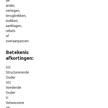
de
ander,
verlegen,
terugtrekken,
mokken,
aanklagen,
rebels
of
overaanpassen.
Betekenis
afkortingen:
SO:
Structurerende
Ouder
VO:
Voedende
Ouder
V:
Volwassene
AK: