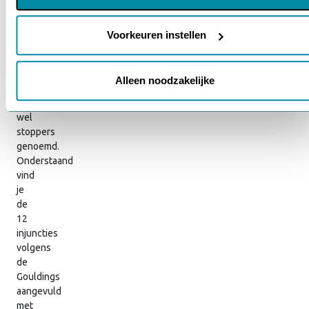
cookies je accepteert. Je kunt je keuze op ieder moment
Je wachtwoord vergeten?
Toelichting
wijzigen via onze cookie-instellingen. Meer informatie vind je
in ons
cookiebeleid en onze privacyverklaring.
Voorkeuren instellen
injuncties
injuncties
Alleen noodzakelijke
worden
ook
wel
stoppers
genoemd.
Onderstaand
vind
je
de
12
injuncties
volgens
de
Gouldings
aangevuld
met