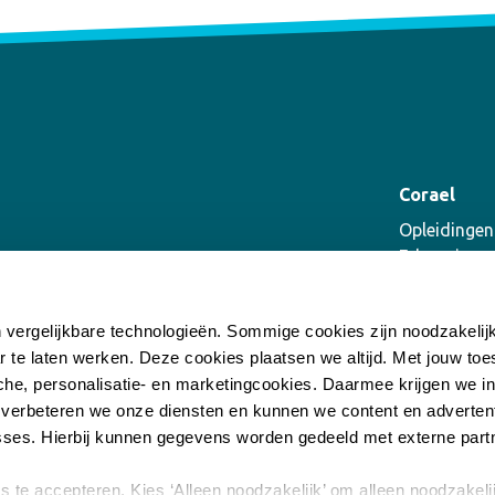
Corael
Opleidingen
E-learning
Coaching
Supervisie
n vergelijkbare technologieën. Sommige cookies zijn noodzakeli
Incompany
r te laten werken. Deze cookies plaatsen we altijd. Met jouw t
he, personalisatie- en marketingcookies. Daarmee krijgen we inz
 verbeteren we onze diensten en kunnen we content en advertent
ses. Hierbij kunnen gegevens worden gedeeld met externe part
es te accepteren. Kies ‘Alleen noodzakelijk’ om alleen noodzakeli