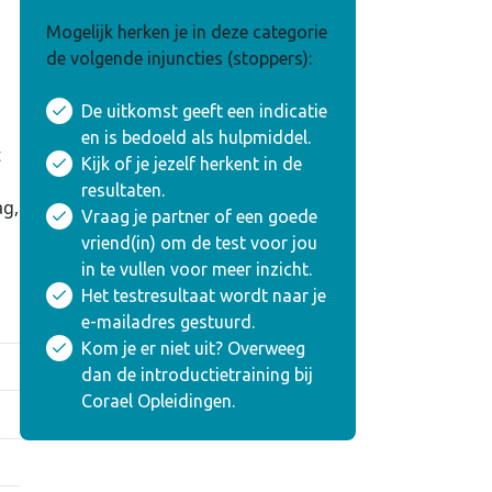
Mogelijk herken je in deze categorie
de volgende injuncties (stoppers):
De uitkomst geeft een indicatie
en is bedoeld als hulpmiddel.
t
Kijk of je jezelf herkent in de
n
resultaten.
ag,
Vraag je partner of een goede
vriend(in) om de test voor jou
in te vullen voor meer inzicht.
Het testresultaat wordt naar je
e-mailadres gestuurd.
Kom je er niet uit? Overweeg
dan de introductietraining bij
Corael Opleidingen.