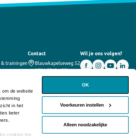
Contact
Wil je ons volgen?
 & trainingen
Blauwkapelseweg 52
3731 ED De Bilt
030 – 2200355
info@corael.nl
OK
jk om de website
oestemming
Voorkeuren instellen
icht in het
ies beter
ners.
Alleen noodzakelijke
jke cookies toe