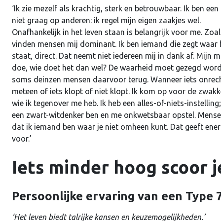
‘Ik zie mezelf als krachtig, sterk en betrouwbaar. Ik ben een 
niet graag op anderen: ik regel mijn eigen zaakjes wel.
Onafhankelijk in het leven staan is belangrijk voor me. Zoa
vinden mensen mij dominant. Ik ben iemand die zegt waar 
staat, direct. Dat neemt niet iedereen mij in dank af. Mijn 
doe, wie doet het dan wel? De waarheid moet gezegd wor
soms deinzen mensen daarvoor terug. Wanneer iets onrechtva
meteen of iets klopt of niet klopt. Ik kom op voor de zwakke
wie ik tegenover me heb. Ik heb een alles-of-niets-instelli
een zwart-witdenker ben en me onkwetsbaar opstel. Mensen d
dat ik iemand ben waar je niet omheen kunt. Dat geeft ener
voor.’
Iets minder hoog scoor j
Persoonlijke ervaring van een Type 
‘Het leven biedt talrijke kansen en keuzemogelijkheden.’