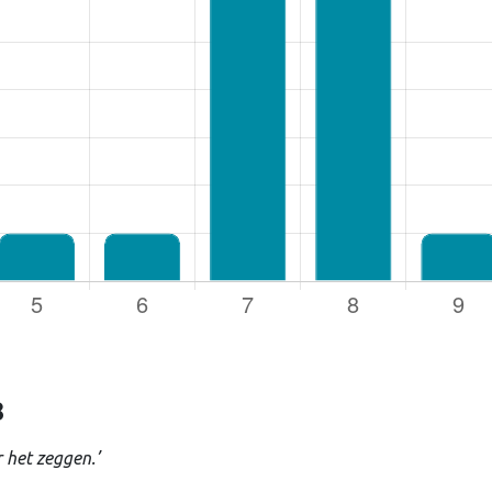
rsnaam of e-mailadres
*
oord
*
uden
8
Login
 het zeggen.’
Je wachtwoord vergeten?