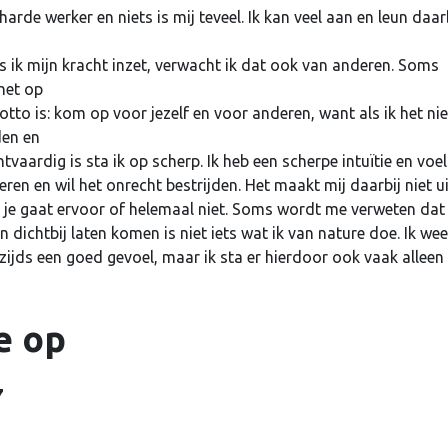
harde werker en niets is mij teveel. Ik kan veel aan en leun daar
ls ik mijn kracht inzet, verwacht ik dat ook van anderen. Soms
het op
motto is: kom op voor jezelf en voor anderen, want als ik het nie
den en
ardig is sta ik op scherp. Ik heb een scherpe intuïtie en voel
ren en wil het onrecht bestrijden. Het maakt mij daarbij niet ui
ng; je gaat ervoor of helemaal niet. Soms wordt me verweten dat 
ichtbij laten komen is niet iets wat ik van nature doe. Ik wee
zijds een goed gevoel, maar ik sta er hierdoor ook vaak alleen
e op
7