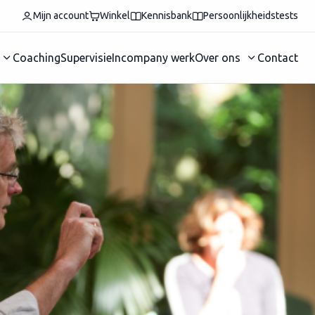
Mijn account
Winkel
Kennisbank
Persoonlijkheidstests
Coaching
Supervisie
Incompany werk
Over ons
Contact