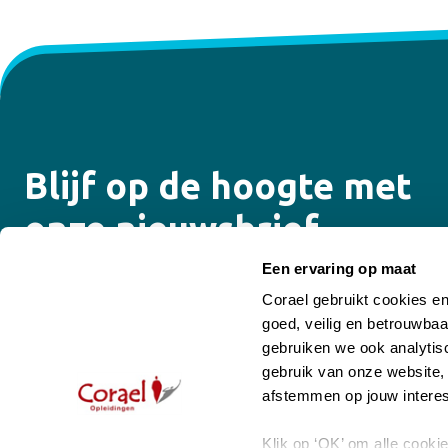
Blijf op de hoogte met
onze nieuwsbrief
Een ervaring op maat
Ontvang de laatste updates over onze opleidingen,
Corael gebruikt cookies e
trainingen, e-learning programma’s, coaching en
goed, veilig en betrouwbaa
supervisiemogelijkheden.
gebruiken we ook analytisc
gebruik van onze website,
Email
afstemmen op jouw interes
Te allen tijde op te zeggen
Klik op ‘OK’ om alle cooki