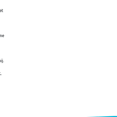
et
 me
ij.
,