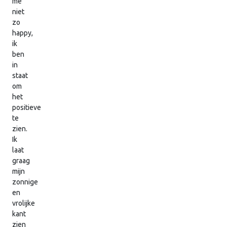
me
niet
zo
happy,
ik
ben
in
staat
om
het
positieve
te
zien.
Ik
laat
graag
mijn
zonnige
en
vrolijke
kant
zien