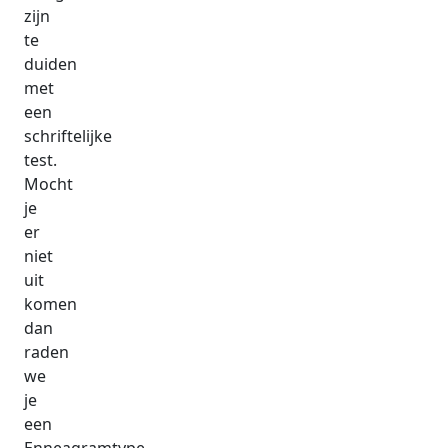
zijn
te
duiden
met
een
schriftelijke
test.
Mocht
je
er
niet
uit
komen
dan
raden
we
je
een