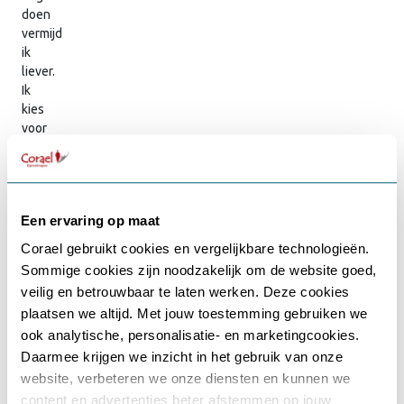
doen
vermijd
ik
liever.
Ik
kies
voor
de
mooie
kant
van
Een ervaring op maat
het
leven.
Corael gebruikt cookies en vergelijkbare technologieën.
Ik
Sommige cookies zijn noodzakelijk om de website goed,
onderneem
Gebruikersnaam of e-mailadres
*
veilig en betrouwbaar te laten werken. Deze cookies
veel
plaatsen we altijd. Met jouw toestemming gebruiken we
en
ook analytische, personalisatie- en marketingcookies.
wil
veel
Daarmee krijgen we inzicht in het gebruik van onze
Wachtwoord
*
meemaken
website, verbeteren we onze diensten en kunnen we
en
content en advertenties beter afstemmen op jouw