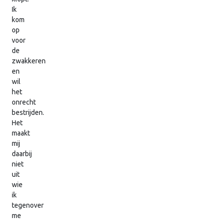
Ik
kom
op
voor
de
zwakkeren
en
wil
het
onrecht
bestrijden.
Het
maakt
mij
daarbij
niet
uit
wie
ik
tegenover
me