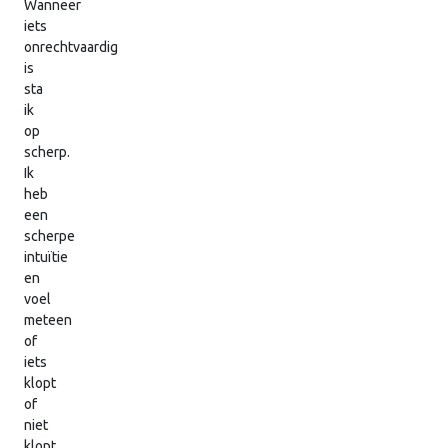
Wanneer
iets
onrechtvaardig
is
sta
ik
op
scherp.
Ik
heb
een
scherpe
intuïtie
en
voel
meteen
of
iets
klopt
of
niet
klopt.