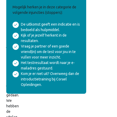
Resultaat
Mogelijk herken je in deze categorie de
Enneagramtype
volgende injuncties (stoppers):
test
De uitkomst geeft een indicatie en is
bedoeld als hulpmiddel.
Onderstaand
Kijk of je jezelf herkent in de
vind
resultaten.
je
Vraag je partner of een goede
het
vriend(in) om de test voor jou in te
resultaat
vullen voor meer inzicht.
van
Het testresultaat wordt naar je e-
de
mailadres gestuurd.
enneagramtest
Kom je er niet uit? Overweeg dan de
die
introductietraining bij Corael
je
Opleidingen.
hebt
gedaan.
We
hebben
de