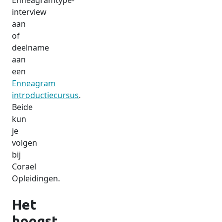
Enneagramtype-
interview
aan
of
deelname
aan
een
Enneagram
introductiecursus
.
Beide
kun
je
volgen
bij
Corael
Opleidingen.
Het
hoogst