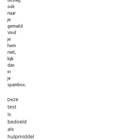
uitslag
ook
naar
je
gemaild.
Vind
je
hem
niet,
kijk
dan
in
je
spambox.
ze
De
test
is
bedoeld
als
hulpmiddel