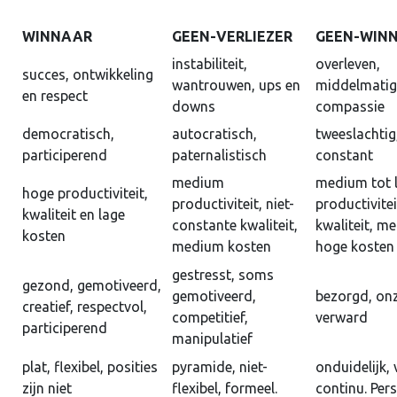
WINNAAR
GEEN-VERLIEZER
GEEN-WIN
instabiliteit,
overleven,
succes, ontwikkeling
wantrouwen, ups en
middelmatig
en respect
downs
compassie
democratisch,
autocratisch,
tweeslachtig,
participerend
paternalistisch
constant
medium
medium tot 
hoge productiviteit,
productiviteit, niet-
productivitei
kwaliteit en lage
constante kwaliteit,
kwaliteit, m
kosten
medium kosten
hoge kosten
gestresst, soms
gezond, gemotiveerd,
gemotiveerd,
bezorgd, onz
creatief, respectvol,
competitief,
verward
participerend
manipulatief
plat, flexibel, posities
pyramide, niet-
onduidelijk,
zijn niet
flexibel, formeel.
continu. Per