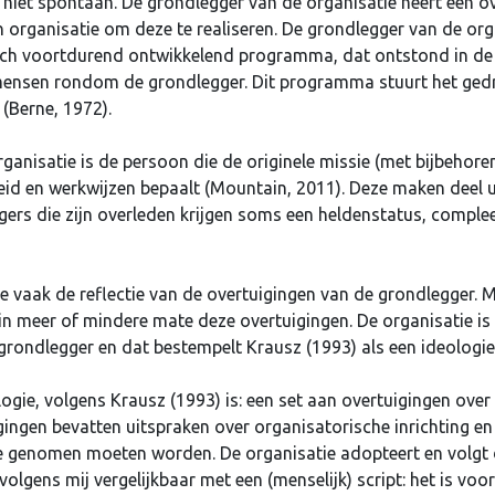
 niet spontaan. De grondlegger van de organisatie heeft een ov
 organisatie om deze te realiseren. De grondlegger van de orga
n zich voortdurend ontwikkelend programma, dat ontstond in de
mensen rondom de grondlegger. Dit programma stuurt het gedra
 (Berne, 1972).
ganisatie is de persoon die de originele missie (met bijbehore
eid en werkwijzen bepaalt (Mountain, 2011). Deze maken deel ui
gers die zijn overleden krijgen soms een heldenstatus, compl
tie vaak de reflectie van de overtuigingen van de grondlegger.
n meer of mindere mate deze overtuigingen. De organisatie is
grondlegger en dat bestempelt Krausz (1993) als een ideologie
logie, volgens Krausz (1993) is: een set aan overtuigingen over
gingen bevatten uitspraken over organisatorische inrichting en
ie genomen moeten worden. De organisatie adopteert en volgt 
 volgens mij vergelijkbaar met een (menselijk) script: het is v