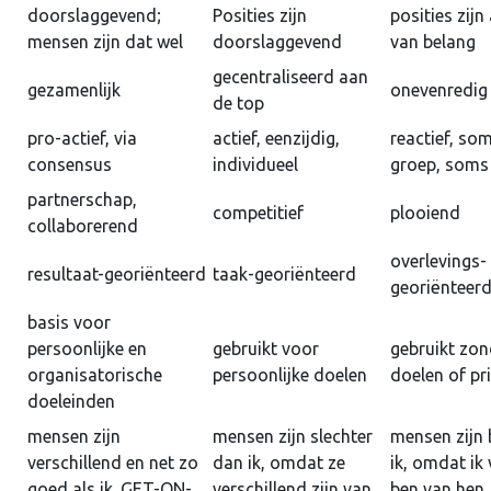
doorslaggevend;
Posities zijn
posities zijn
mensen zijn dat wel
doorslaggevend
van belang
gecentraliseerd aan
gezamenlijk
onevenredig
de top
pro-actief, via
actief, eenzijdig,
reactief, som
consensus
individueel
groep, soms 
partnerschap,
competitief
plooiend
collaborerend
overlevings-
resultaat-georiënteerd
taak-georiënteerd
georiënteer
basis voor
persoonlijke en
gebruikt voor
gebruikt zon
organisatorische
persoonlijke doelen
doelen of pri
doeleinden
mensen zijn
mensen zijn slechter
mensen zijn 
verschillend en net zo
dan ik, omdat ze
ik, omdat ik 
goed als ik. GET-ON-
verschillend zijn van
ben van hen.