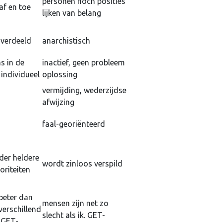
personen noch posities
 af en toe
lijken van belang
 verdeeld
anarchistisch
s in de
inactief, geen probleem
individueel
oplossing
vermijding, wederzijdse
afwijzing
faal-georiënteerd
d
der heldere
wordt zinloos verspild
oriteiten
beter dan
mensen zijn net zo
verschillend
slecht als ik. GET-
 GET-