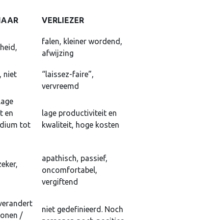
NAAR
VERLIEZER
falen, kleiner wordend,
heid,
afwijzing
 niet
“laissez-faire”,
vervreemd
lage
t en
lage productiviteit en
edium tot
kwaliteit, hoge kosten
apathisch, passief,
eker,
oncomfortabel,
vergiftend
 verandert
niet gedefinieerd. Noch
sonen /