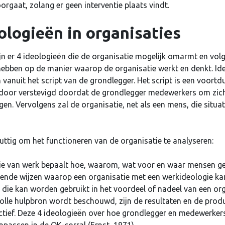
rgaat, zolang er geen interventie plaats vindt.
logieën in organisaties
jn er 4 ideologieën die de organisatie mogelijk omarmt en volg
hebben op de manier waarop de organisatie werkt en denkt. Ideo
vanuit het script van de grondlegger. Het script is een voor
door verstevigd doordat de grondlegger medewerkers om zich
ngen. Vervolgens zal de organisatie, net als een mens, die situa
nuttig om het functioneren van de organisatie te analyseren:
rsnaam of e-mailadres
*
atie van werk bepaalt hoe, waarom, wat voor en waar mensen g
llende wijzen waarop een organisatie met een werkideologie k
n die kan worden gebruikt in het voordeel of nadeel van een or
olle hulpbron wordt beschouwd, zijn de resultaten en de produc
oord
*
ectief. Deze 4 ideologieën over hoe grondlegger en medewerker