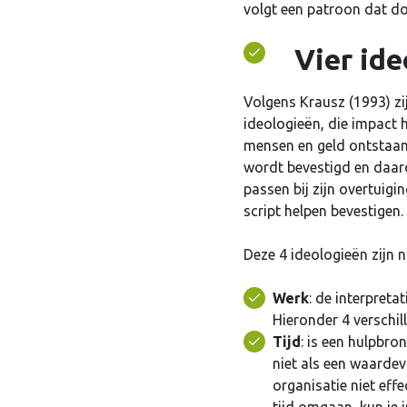
volgt een patroon dat doo
Vier ideo
Volgens Krausz (1993) zi
ideologieën, die impact 
mensen en geld ontstaan 
wordt bevestigd en daar
passen bij zijn overtuigi
script helpen bevestigen.
Deze 4 ideologieën zijn 
Gebruike
Werk
: de interpret
Hieronder 4 verschi
Tijd
: is een hulpbro
niet als een waardev
Wachtw
organisatie niet eff