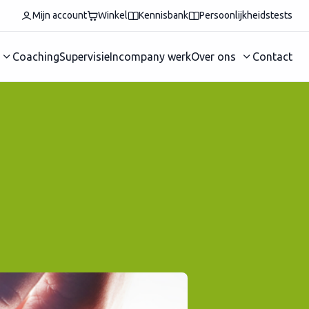
Mijn account
Winkel
Kennisbank
Persoonlijkheidstests
Coaching
Supervisie
Incompany werk
Over ons
Contact