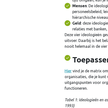
tijd omgaan, kun je 
Mensen
: De ideolog
Ontho
personeelsbeleid, l
hiërarchische niveau
Geld
: deze ideologi
relaties met banken,
Deze vier ideologieën ge
uitvoer. Daarbij is het b
nooit helemaal in de vie
Toepassen
Hier
vind je de matrix omt
organisaties, die je kunt
uitgangspunten voor orga
functioneren.
Tabel 1: Ideologieën en a
1993)