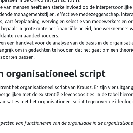
inpassen in de OK-corral (Ernst, 1971).
ie van mensen heeft een sterke invloed op de interpersoonlijke 
uden
eidende managementstijlen, effectieve medezeggenschap, intera
s, carrièreplanning, werving en selectie van medewerkers en or
e bepaalt in grote mate het financiële beleid, hoe werknemers
Login
 klanten en aandeelhouders.
ven een handvat voor de analyse van de basis in de organisati
Je wachtwoord vergeten?
elangrijk om in gedachten te houden dat het gaat om een theori
r soorten passen.
 organisationeel script
rent het organisationeel script van Krausz. Er zijn vier uitga
 vergelijken met de existentiële levensposities. In de tabel hier
nisaties met het organisationeel script tegenover de ideolog
specten van functioneren van de organisatie in de organisatione