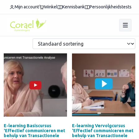
Home
/ Producten getagged “4 uur”
Mijn account
Winkel
Kennisbank
Persoonlijkheidstests
4 uur
Toont alle 2 resultaten
E-learning Basiscursus
E-learning Vervolgcursus
‘Effectief communiceren met
‘Effectief communiceren met
behulp van Transactionele
behulp van Transactionele