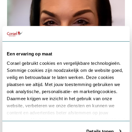
Een ervaring op maat
Corael gebruikt cookies en vergelijkbare technologieën.
Sommige cookies zijn noodzakelijk om de website goed,
Gebruikersnaam of e-mailadres
*
veilig en betrouwbaar te laten werken. Deze cookies
Opleidingen/trainingen gegeven
plaatsen we altijd. Met jouw toestemming gebruiken we
ook analytische, personalisatie- en marketingcookies.
door deze trainer:
Daarmee krijgen we inzicht in het gebruik van onze
Wachtwoord
*
website, verbeteren we onze diensten en kunnen we
content en advertenties beter afstemmen op jouw
interesses. Hierbij kunnen gegevens worden gedeeld met
Onthouden
externe partners.
Details tonen