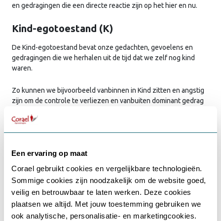
en gedragingen die een directe reactie zijn op het hier en nu.
Kind-egotoestand (K)
De Kind-egotoestand bevat onze gedachten, gevoelens en
gedragingen die we herhalen uit de tijd dat we zelf nog kind
waren.
Zo kunnen we bijvoorbeeld vanbinnen in Kind zitten en angstig
zijn om de controle te verliezen en vanbuiten dominant gedrag
laten zien. Je zit dan vanbinnen in Kind en vanbuiten reageeer je
vanuit je Structurerende Ouder.
Structurele model van
Een ervaring op maat
egotoestanden (2e orde)
Corael gebruikt cookies en vergelijkbare technologieën.
Sommige cookies zijn noodzakelijk om de website goed,
Het structurele model van egotoestanden kan ook nog
Gebruikersnaam of e-mailadres
*
veilig en betrouwbaar te laten werken. Deze cookies
verfijnder worden beschreven met het structurele model van de
plaatsen we altijd. Met jouw toestemming gebruiken we
2e orde. Hierin zijn Ouder en Kind verder onderverdeeld zoals
onderstaand beschreven. Om onderscheid te maken in het
ook analytische, personalisatie- en marketingcookies.