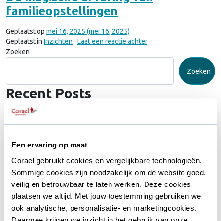
familieopstellingen
Geplaatst op
mei 16, 2025
(mei 16, 2025)
op De magische ervaring
Geplaatst in
Inzichten
Laat een reactie achter
Zoeken
Zoeken
Recent Posts
Blog van Patrick: Wat is hier niet in orde?
Blog van Patrick: Als je verstand je gevoel wil verklaren
Blog van Patrick: Loop jij risico op een burn-out?
Een ervaring op maat
Blog van Patrick: Wees mild, altijd!
BIRD & Corael bundelen krachten in duurzame samenwerking
Corael gebruikt cookies en vergelijkbare technologieën.
rondom Herbeslissingsaanbod
Sommige cookies zijn noodzakelijk om de website goed,
Gebruikersnaam of e-mailadres
*
Recent Comments
veilig en betrouwbaar te laten werken. Deze cookies
plaatsen we altijd. Met jouw toestemming gebruiken we
ook analytische, personalisatie- en marketingcookies.
Geen reacties om weer te geven.
Daarmee krijgen we inzicht in het gebruik van onze
Wachtwoord
*