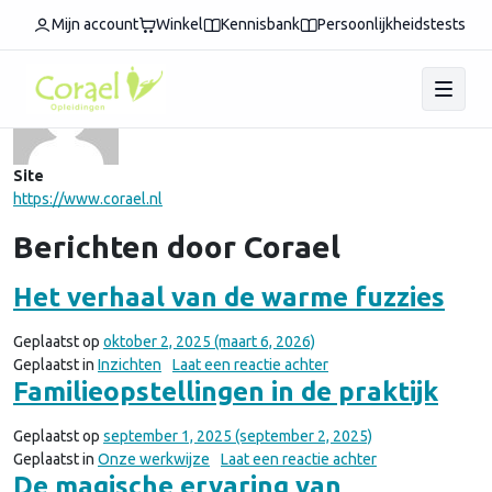
Auteur:
Corael
Mijn account
Winkel
Kennisbank
Persoonlijkheidstests
Site
https://www.corael.nl
Berichten door Corael
Het verhaal van de warme fuzzies
Geplaatst op
oktober 2, 2025
(maart 6, 2026)
op Het verhaal van de 
Geplaatst in
Inzichten
Laat een reactie achter
Familieopstellingen in de praktijk
Geplaatst op
september 1, 2025
(september 2, 2025)
op Familieopstell
Geplaatst in
Onze werkwijze
Laat een reactie achter
De magische ervaring van