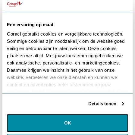
op Zelf je stress verlag
Geplaatst in
Inzichten
Laat een reactie achter
Het verhaal van de warme
fuzzies
Een ervaring op maat
Geplaatst op
oktober 2, 2025
(maart 6, 2026)
door
Corael
Corael gebruikt cookies en vergelijkbare technologieën.
Sommige cookies zijn noodzakelijk om de website goed,
Gebruikersnaam of e-mailadres
*
veilig en betrouwbaar te laten werken. Deze cookies
plaatsen we altijd. Met jouw toestemming gebruiken we
ook analytische, personalisatie- en marketingcookies.
Daarmee krijgen we inzicht in het gebruik van onze
Wachtwoord
*
website, verbeteren we onze diensten en kunnen we
content en advertenties beter afstemmen op jouw
interesses. Hierbij kunnen gegevens worden gedeeld met
Onthouden
externe partners.
Details tonen
Klik op ‘OK’ om alle cookies te accepteren. Kies ‘Alleen
Login
noodzakelijk’ om alleen noodzakelijke cookies toe te
OK
op Het verhaal van de 
Geplaatst in
Inzichten
Laat een reactie achter
staan. Via ‘Voorkeuren instellen’ kun je per categorie
De magische ervaring van
Je wachtwoord vergeten?