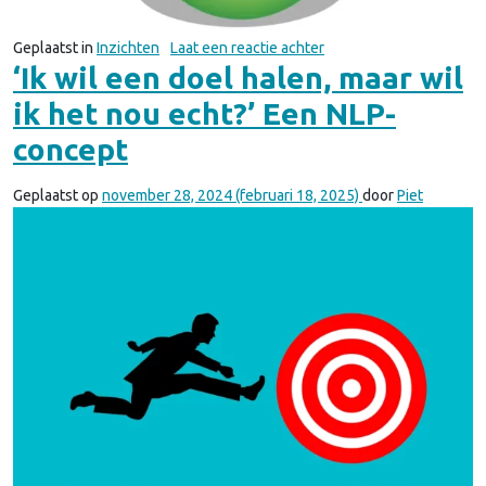
op Ben jij een suffert?
Geplaatst in
Inzichten
Laat een reactie achter
‘Ik wil een doel halen, maar wil
ik het nou echt?’ Een NLP-
concept
Geplaatst op
november 28, 2024
(februari 18, 2025)
door
Piet