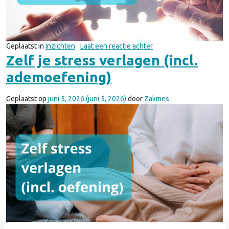
op Organisationeel scri
Geplaatst in
Inzichten
Laat een reactie achter
Zelf je stress verlagen (incl.
ademoefening)
Geplaatst op
juni 5, 2026
(juni 5, 2026)
door
Zakmes