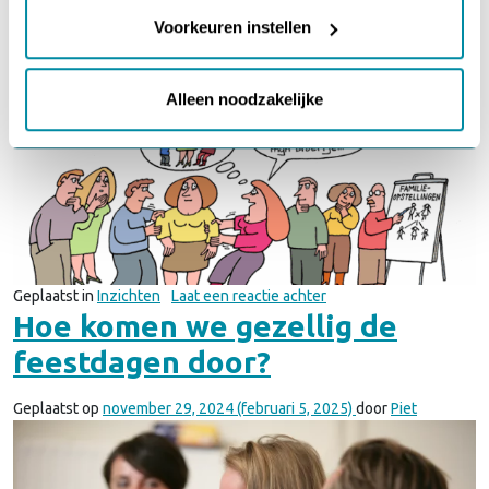
kiezen welke cookies je accepteert. Je kunt je keuze op
familieopstellingen
ieder moment wijzigen via onze cookie-instellingen. Meer
Voorkeuren instellen
informatie vind je in ons
cookiebeleid en onze
Geplaatst op
mei 16, 2025
(mei 16, 2025)
door
Corael
privacyverklaring.
Alleen noodzakelijke
op De magische ervaring
Geplaatst in
Inzichten
Laat een reactie achter
Hoe komen we gezellig de
feestdagen door?
Geplaatst op
november 29, 2024
(februari 5, 2025)
door
Piet