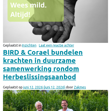
op Blog van Patrick: Wees
Geplaatst in
Inzichten
Laat een reactie achter
BIRD & Corael bundelen
krachten in duurzame
samenwerking rondom
Herbeslissingsaanbod
Geplaatst op
juni 12, 2026
(juni 12, 2026)
door
Zakmes