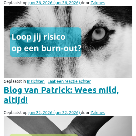
Geplaatst op
juni 26, 2026
(juni 26, 2026)
door
Zakmes
op Blog van Patrick: Loop
Geplaatst in
Inzichten
Laat een reactie achter
Blog van Patrick: Wees mild,
altijd!
Geplaatst op
juni 22, 2026
(juni 22, 2026)
door
Zakmes