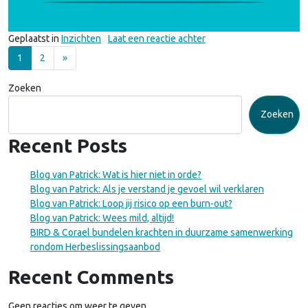
op ‘Ik wil een doel hale
Geplaatst in
Inzichten
Laat een reactie achter
Berichten navigatie
1
2
»
Zoeken
Zoeken
Recent Posts
Blog van Patrick: Wat is hier niet in orde?
Blog van Patrick: Als je verstand je gevoel wil verklaren
Blog van Patrick: Loop jij risico op een burn-out?
Blog van Patrick: Wees mild, altijd!
BIRD & Corael bundelen krachten in duurzame samenwerking
rondom Herbeslissingsaanbod
Recent Comments
Geen reacties om weer te geven.