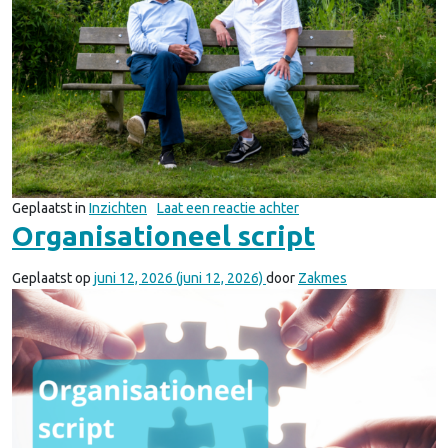
op BIRD & Corael bunde
Geplaatst in
Inzichten
Laat een reactie achter
Organisationeel script
Geplaatst op
juni 12, 2026
(juni 12, 2026)
door
Zakmes